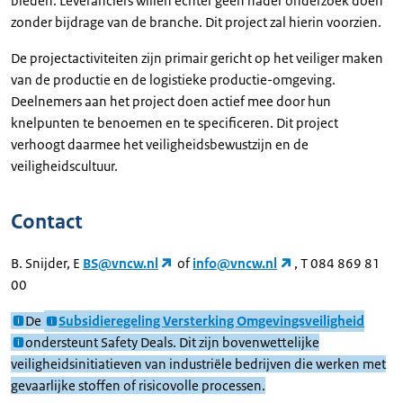
bieden. Leveranciers willen echter geen nader onderzoek doen
zonder bijdrage van de branche. Dit project zal hierin voorzien.
De projectactiviteiten zijn primair gericht op het veiliger maken
van de productie en de logistieke productie-omgeving.
Deelnemers aan het project doen actief mee door hun
knelpunten te benoemen en te specificeren. Dit project
verhoogt daarmee het veiligheidsbewustzijn en de
veiligheidscultuur.
Contact
B. Snijder, E
BS@vncw.nl
of
info@vncw.nl
, T 084 869 81
00
De
Subsidieregeling Versterking Omgevingsveiligheid
ondersteunt Safety Deals. Dit zijn bovenwettelijke
veiligheidsinitiatieven van industriële bedrijven die werken met
gevaarlijke stoffen of risicovolle processen.