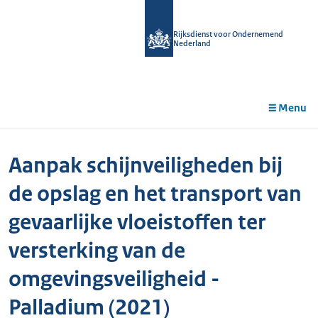
r de
tent
Rijksdienst voor Ondernemend
Nederland
Menu
Aanpak schijnveiligheden bij
de opslag en het transport van
gevaarlijke vloeistoffen ter
versterking van de
omgevingsveiligheid -
Palladium (2021)