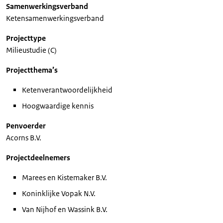
Samenwerkingsverband
Ketensamenwerkingsverband
Projecttype
Milieustudie (C)
Projectthema’s
Ketenverantwoordelijkheid
Hoogwaardige kennis
Penvoerder
Acorns B.V.
Projectdeelnemers
Marees en Kistemaker B.V.
Koninklijke Vopak N.V.
Van Nijhof en Wassink B.V.