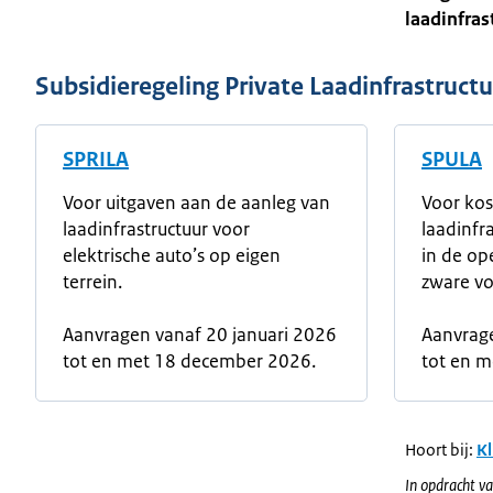
laadinfras
Subsidieregeling Private Laadinfrastruct
SPRILA
SPULA
Voor uitgaven aan de aanleg van
Voor kos
laadinfrastructuur voor
laadinfr
elektrische auto’s op eigen
in de op
terrein.
zware vo
Aanvragen vanaf 20 januari 2026
Aanvrage
tot en met 18 december 2026.
tot en 
Hoort bij:
Kl
In opdracht va