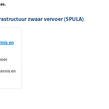
ies.
frastructuur zwaar vervoer (SPULA)
nnis en
 voor
kennis en