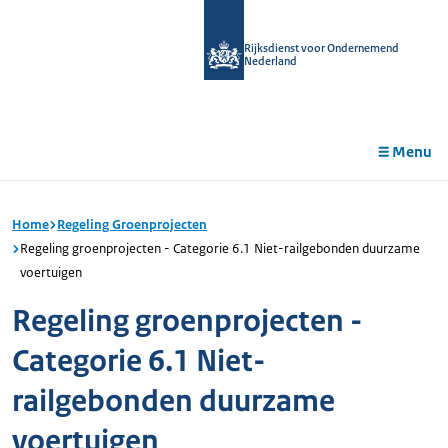
r de
tent
Rijksdienst voor Ondernemend
Nederland
Menu
Home
Regeling Groenprojecten
Regeling groenprojecten - Categorie 6.1 Niet-railgebonden duurzame
voertuigen
Regeling groenprojecten -
Categorie 6.1 Niet-
railgebonden duurzame
voertuigen