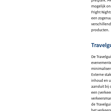
pretpark. Me
mogelijk on-
Fright Night
een zogenaa
verschillend
producten.
Travelg
De Travelgui
evenementen
minimaliser
Externe sta
inhoud en u
aansluit bij
een (verkee
verkeersman
de Travelgu
het verkee