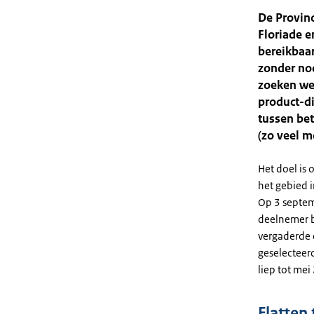
De Provin
Floriade e
bereikbaa
zonder no
zoeken we 
product-d
tussen be
(zo veel m
Het doel is
het gebied i
Op 3 septem
deelnemer b
vergaderde 
geselecteerd
liep tot mei
Flatten 