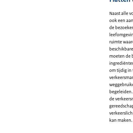
Naast alle 
ook een aan
de bezoeker
leefomgeving
ruimte waar
beschikbare
moeten de b
ingrediënten
om tijdig in
verkeersman
weggebruike
begeleiden. 
de verkeers
gereedschap
verkeerslich
kan maken.