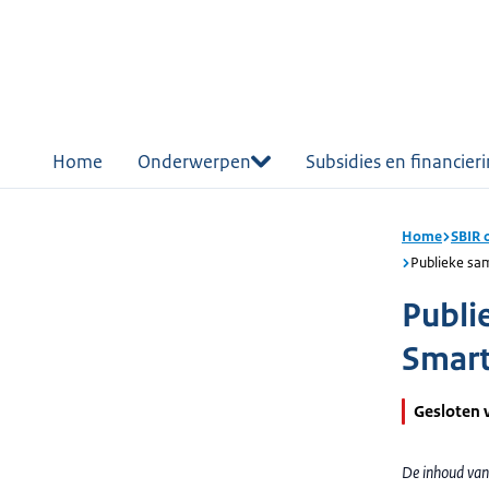
r de
tent
Home
Onderwerpen
Subsidies en financier
Home
SBIR 
Publieke sa
Publi
Smart
Gesloten 
De inhoud van