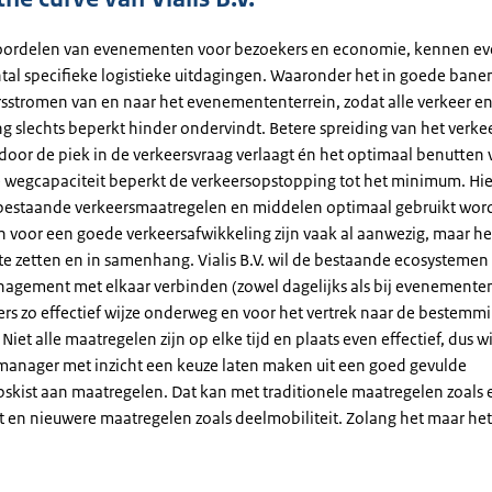
voordelen van evenementen voor bezoekers en economie, kennen 
tal specifieke logistieke uitdagingen. Waaronder het in goede bane
sstromen van en naar het evenemententerrein, zodat alle verkeer e
 slechts beperkt hinder ondervindt. Betere spreiding van het verkeer
door de piek in de verkeersvraag verlaagt én het optimaal benutten 
 wegcapaciteit beperkt de verkeersopstopping tot het minimum. Hi
estaande verkeersmaatregelen en middelen optimaal gebruikt word
 voor een goede verkeersafwikkeling zijn vaak al aanwezig, maar het
 te zetten en in samenhang. Vialis B.V. wil de bestaande ecosystemen
agement met elkaar verbinden (zowel dagelijks als bij evenemente
rs zo effectief wijze onderweg en voor het vertrek naar de bestemmi
Niet alle maatregelen zijn op elke tijd en plaats even effectief, dus wi
manager met inzicht een keuze laten maken uit een goed gevulde
skist aan maatregelen. Dat kan met traditionele maatregelen zoals 
t en nieuwere maatregelen zoals deelmobiliteit. Zolang het maar het