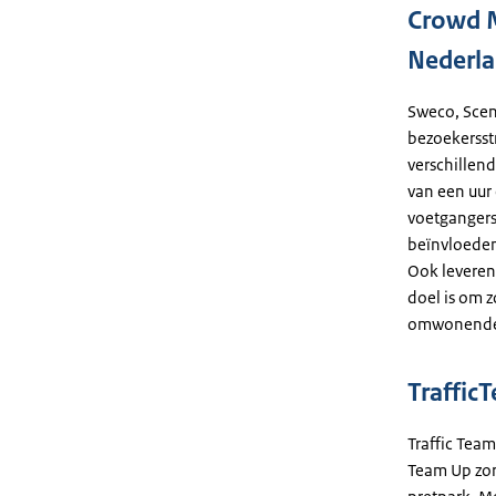
Crowd 
Nederl
Sweco, Scen
bezoekersst
verschillen
van een uur 
voetgangers
beïnvloeden
Ook leveren
doel is om z
omwonend
Traffic
Traffic Team
Team Up zorg