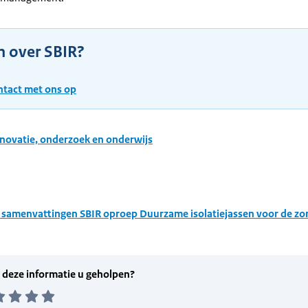
n over SBIR?
tact met ons op
novatie, onderzoek en onderwijs
 samenvattingen SBIR oproep Duurzame isolatiejassen voor de zor