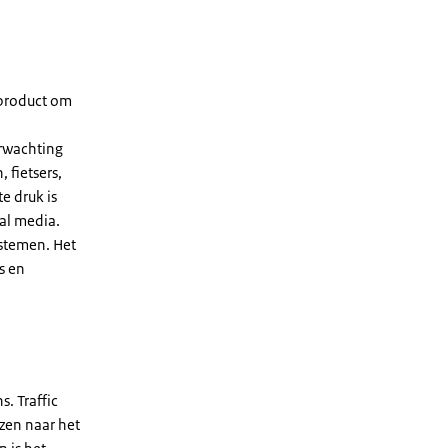
product om
erwachting
 fietsers,
e druk is
al media.
stemen. Het
s en
. Traffic
izen naar het