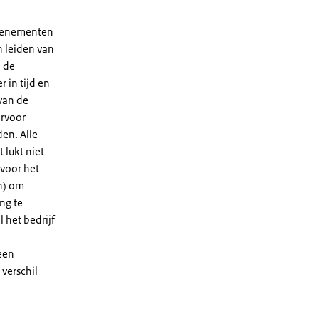
evenementen
n leiden van
n de
 in tijd en
van de
ervoor
en. Alle
 lukt niet
 voor het
n) om
ng te
l het bedrijf
een
 verschil