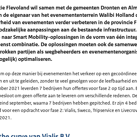
cie Flevoland wil samen met de gemeenten Dronten en Alm
n de eigenaar van het evenemententerrein Walibi Holland 
rheid van evenementen verder verbeteren in de provincie 
odzakelijke aanpassingen aan de bestaande infrastructuur
naar Smart Mobility-oplossingen in de vorm van één integ
ienst combinatie. De oplossingen moeten ook de samenwe
trokken partijen als wegbeheerders en evenementenorgani
ogelijk) optimaliseren.
 om op deze manier bij evenementen het verkeer op een gecoördine
n en uit te geleiden, zonder te veel gevolgen voor de leefbaarheid en
ber 2021 leverden 7 bedrijven hun offertes voor fase 2 op tijd aan. 
esloot om geen offerte aan te leveren om verschillende redenen. D
eind september, waarna 7 bedrijven hebben gepitched. Er zijn 4 bed
 voor een opdracht voor fase 2: Vialis, Sweco, Tripservice en Livecro
 2021.
the curve van Vialis B.V.