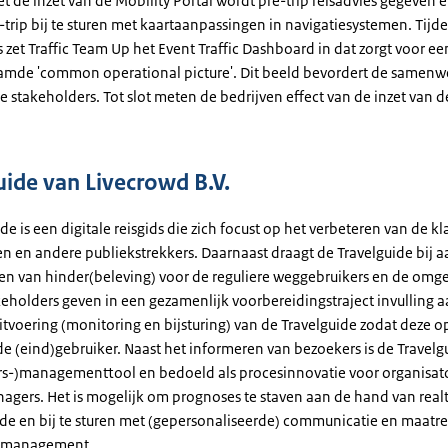
t de inzet van de Mobility Portal wordt pre-trip reisadvies gegeven e
trip bij te sturen met kaartaanpassingen in navigatiesystemen. Tijd
s zet Traffic Team Up het Event Traffic Dashboard in dat zorgt voor e
mde 'common operational picture'. Dit beeld bevordert de samenw
e stakeholders. Tot slot meten de bedrijven effect van de inzet van d
uide van Livecrowd B.V.
de is een digitale reisgids die zich focust op het verbeteren van de kl
 en andere publiekstrekkers. Daarnaast draagt de Travelguide bij a
en van hinder(beleving) voor de reguliere weggebruikers en de omge
keholders geven in een gezamenlijk voorbereidingstraject invulling 
itvoering (monitoring en bijsturing) van de Travelguide zodat deze o
 de (eind)gebruiker. Naast het informeren van bezoekers is de Travel
rs-)managementtool en bedoeld als procesinnovatie voor organisat
agers. Het is mogelijk om prognoses te staven aan de hand van realt
ide en bij te sturen met (gepersonaliseerde) communicatie en maatr
rsmanagement.