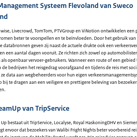
Management Systeem Flevoland van Sweco
and
wise, Livecrowd, TomTom, PTVGroup en ViNotion ontwikkelen een 
romen beter te voorspellen en te beïnvloeden. Door het gebruik van
de databronnen geven zij naast de actuele drukte ook een verkeersv
en een aantal dagen vooruit. Ze richten zich zowel op automobilisten,
 als openbaar vervoer-gebruikers. Wanneer een route of een gebied t
 de bedrijven het reisgedrag voorafgaand en tijdens de reis met soci
 ze data aan wegbeheerders voor hun eigen verkeersmanagementsy
o bij te dragen aan een veiligere en prettigere beleving van bezoeker
en.
TeamUp van TripService
 Up bestaat uit TripService, Localyse, Royal HaskoningDHV en Siemens
t ervoor dat bezoekers van Walibi Fright Nights beter voorbereid re