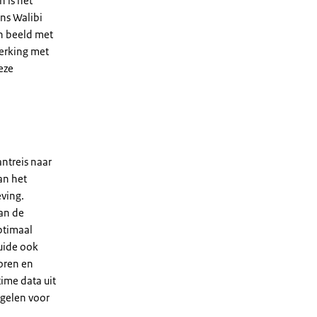
n is het
ens Walibi
en beeld met
erking met
eze
antreis naar
an het
ving.
aan de
ptimaal
guide ook
oren en
ime data uit
egelen voor