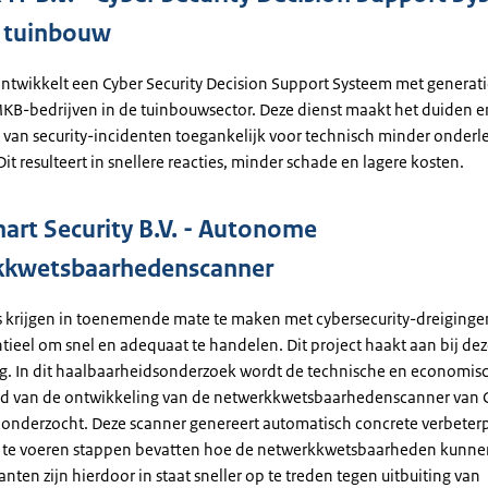
 tuinbouw
ontwikkelt een Cyber Security Decision Support Systeem met generati
MKB-bedrijven in de tuinbouwsector. Deze dienst maakt het duiden e
 van security-incidenten toegankelijk voor technisch minder onderl
Dit resulteert in snellere reacties, minder schade en lagere kosten.
art Security B.V. - Autonome
kkwetsbaarhedenscanner
s krijgen in toenemende mate te maken met cybersecurity-dreigingen
ntieel om snel en adequaat te handelen. Dit project haakt aan bij de
g. In dit haalbaarheidsonderzoek wordt de technische en economis
d van de ontwikkeling van de netwerkkwetsbaarhedenscanner van 
V. onderzocht. Deze scanner genereert automatisch concrete verbeter
it te voeren stappen bevatten hoe de netwerkkwetsbaarheden kunn
anten zijn hierdoor in staat sneller op te treden tegen uitbuiting van