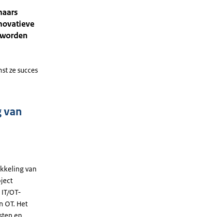
naars
nnovatieve
 worden
st ze succes
g van
kkeling van
ject
 IT/OT-
n OT. Het
isten en