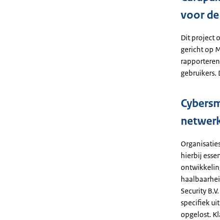
voor de
Dit project 
gericht op 
rapporteren
gebruikers. 
Cybersm
netwer
Organisatie
hierbij esse
ontwikkelin
haalbaarhei
Security B.
specifiek u
opgelost. Kl