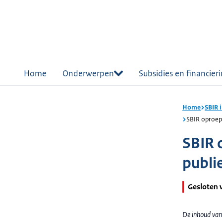
r de
tent
Home
Onderwerpen
Subsidies en financier
Home
SBIR 
SBIR oproep
SBIR 
publi
Gesloten 
De inhoud van 