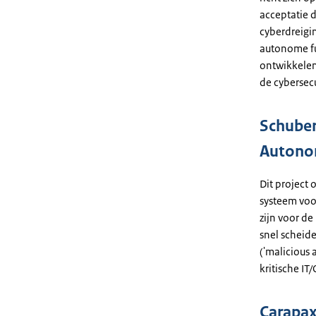
acceptatie 
cyberdreigi
autonome fu
ontwikkelen 
de cybersec
Schuber
Autonom
Dit project
systeem voo
zijn voor d
snel scheid
('malicious
kritische IT
Carapax