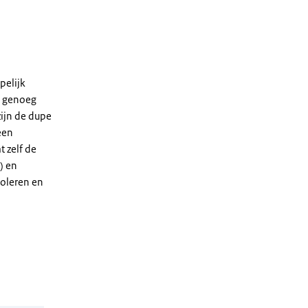
pelijk
n genoeg
ijn de dupe
een
t zelf de
) en
oleren en