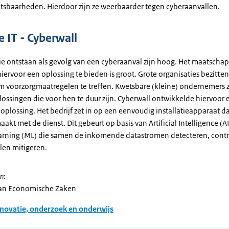
sbaarheden. Hierdoor zijn ze weerbaarder tegen cyberaanvallen.
e IT - Cyberwall
ie ontstaan als gevolg van een cyberaanval zijn hoog. Het maatschap
iervoor een oplossing te bieden is groot. Grote organisaties bezitte
 voorzorgmaatregelen te treffen. Kwetsbare (kleine) ondernemers z
lossingen die voor hen te duur zijn. Cyberwall ontwikkelde hiervoor 
oplossing. Het bedrijf zet in op een eenvoudig installatieapparaat da
akt met de dienst. Dit gebeurt op basis van Artificial Intelligence (AI
rning (ML) die samen de inkomende datastromen detecteren, contr
len mitigeren.
n:
van Economische Zaken
novatie, onderzoek en onderwijs