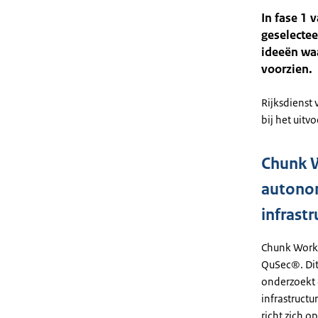
In fase 1 
geselectee
ideeën wa
voorzien.
Rijksdienst
bij het uit
Chunk W
autonom
infrastr
Chunk Works
QuSec®. Dit
onderzoekt 
infrastructu
richt zich o