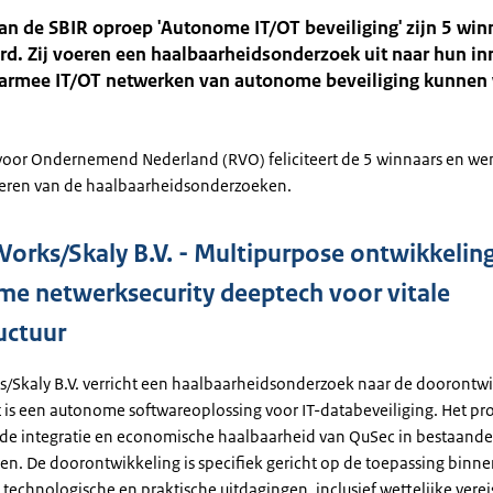
van de SBIR oproep 'Autonome IT/OT beveiliging' zijn 5 win
rd. Zij voeren een haalbaarheidsonderzoek uit naar hun i
armee IT/OT netwerken van autonome beveiliging kunnen
 voor Ondernemend Nederland (RVO) feliciteert de 5 winnaars en wen
voeren van de haalbaarheidsonderzoeken.
orks/Skaly B.V. - Multipurpose ontwikkelin
e netwerksecurity deeptech voor vitale
uctuur
/Skaly B.V. verricht een haalbaarheidsonderzoek naar de doorontwi
 is een autonome softwareoplossing voor IT-databeveiliging. Het pro
de integratie en economische haalbaarheid van QuSec in bestaande
ren. De doorontwikkeling is specifiek gericht op de toepassing binne
p technologische en praktische uitdagingen, inclusief wettelijke vere