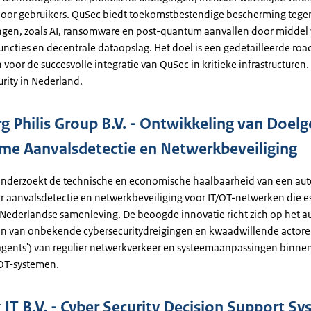
door gebruikers. QuSec biedt toekomstbestendige bescherming tege
ngen, zoals AI, ransomware en post-quantum aanvallen door middel
ncties en decentrale dataopslag. Het doel is een gedetailleerde ro
voor de succesvolle integratie van QuSec in kritieke infrastructuren. 
urity in Nederland.
g Philis Group B.V. - Ontwikkeling van Doelg
e Aanvalsdetectie en Netwerkbeveiliging
 onderzoekt de technische en economische haalbaarheid van een a
r aanvalsdetectie en netwerkbeveiliging voor IT/OT-netwerken die e
e Nederlandse samenleving. De beoogde innovatie richt zich op het
en van onbekende cybersecuritydreigingen en kwaadwillende actor
 agents') van regulier netwerkverkeer en systeemaanpassingen binnen
/OT-systemen.
 IT B.V. - Cyber Security Decision Support S