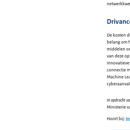
netwerkkwet
Drivanc
De kosten d
belang om h
middelen om
van deze op
innovatieve 
connectie ma
Machine Lea
cyberaanval
In opdracht va
Ministerie 
Hoort bij:
In