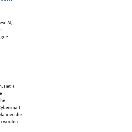
eve AI,
n
egde
. Het is
ze
che
Cybersmart
plannen die
en worden