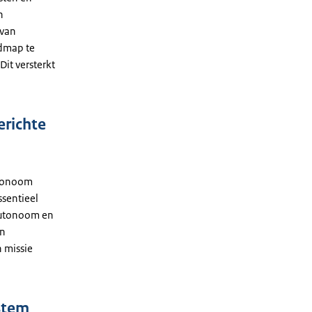
n
 van
admap te
Dit versterkt
erichte
utonoom
ssentieel
 autonoom en
en
 missie
ystem