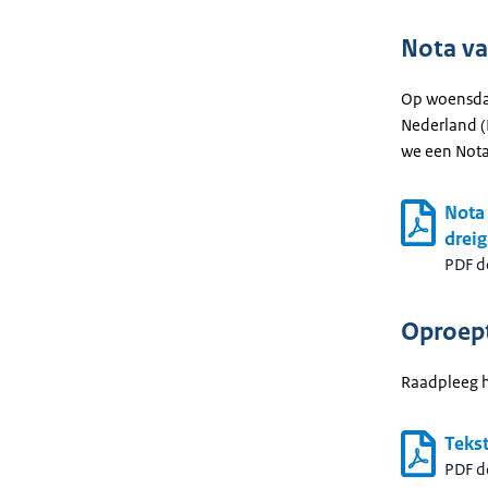
Nota va
Op woensdag
Nederland (
we een Nota
Nota 
dreig
PDF 
Oproep
Raadpleeg h
Teks
PDF 