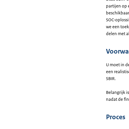
partijen op 
beschikbaar
SOC-oplossi
we een toek
delen met a
Voorwa
U moet in d
een realisti
SBIR.
Belangrijk 
nadat de fin
Proces