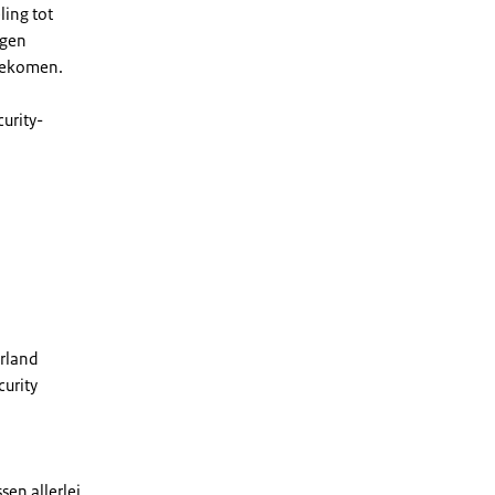
ing tot
agen
 gekomen.
urity-
erland
curity
sen allerlei