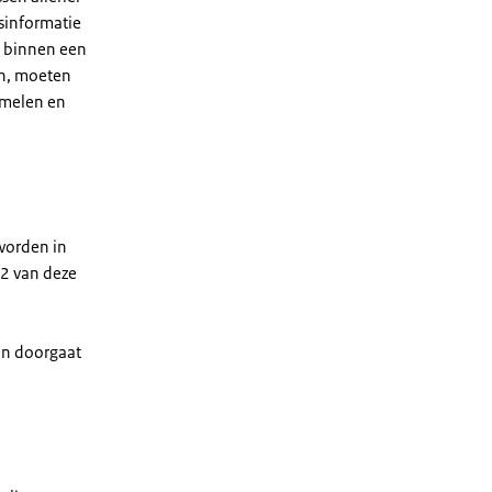
gsinformatie
d binnen een
en, moeten
amelen en
worden in
 2 van deze
 en doorgaat