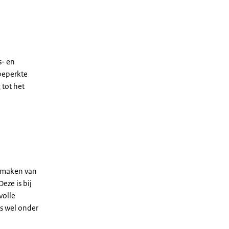
s- en
 beperkte
 tot het
p maken van
eze is bij
volle
es wel onder