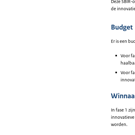
Deze SBIR-o
de innovatie
Budget
Er is een b
Voor fa
haalba
Voor fa
innova
Winnaar
In fase 1 zi
innovatieve
worden.