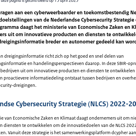
 deze pagina is gecontroleerd op 15 april 2025
jdragen aan een cyberweerbaarder en toekomstbestendig N
doelstellingen van de Nederlandse Cybersecurity Strategie 
gramma daagt het ministerie van Economische Zaken en K
rs uit om innovatieve producten en diensten te ontwikke
reigingsinformatie breder en autonomer gedeeld kan wor
n dreigingsinformatie richt zich op het goed en snel delen van
ngsinformatie en handelingsperspectieven daarop. In deze SBIR-op
 bedrijven uit om innovatieve producten en diensten te ontwikkele
 proactievere informatiedeling ontstaat tussen bedrijven en overhe
curity-dreigingen.
ndse Cybersecurity Strategie (NLCS) 2022-2
rie van Economische Zaken en Klimaat daagt ondernemers uit om n
n diensten te ontwikkelen om de innovatiedoelen van de NLCS 202
ken. Vanuit deze strategie is het samenwerkingsplatform dcypher a