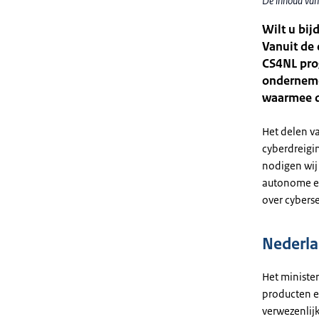
De inhoud van
Wilt u bi
Vanuit de 
CS4NL pro
onderneme
waarmee d
Het delen va
cyberdreigi
nodigen wij
autonome en
over cyberse
Nederla
Het ministe
producten e
verwezenlij