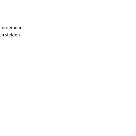
Ondernemend
en stelden