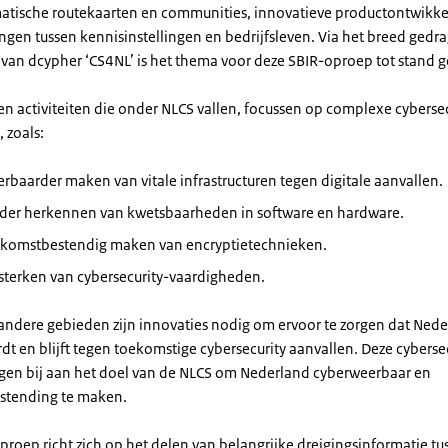
atische routekaarten en communities, innovatieve productontwikkel
ngen tussen kennisinstellingen en bedrijfsleven. Via het breed gedr
an dcypher ‘CS4NL’ is het thema voor deze SBIR-oproep tot stand
en activiteiten die onder NLCS vallen, focussen op complexe cybersec
 zoals:
rbaarder maken van vitale infrastructuren tegen digitale aanvallen.
rder herkennen van kwetsbaarheden in software en hardware.
ekomstbestendig maken van encryptietechnieken.
sterken van cybersecurity-vaardigheden.
andere gebieden zijn innovaties nodig om ervoor te zorgen dat Ned
t en blijft tegen toekomstige cybersecurity aanvallen. Deze cyberse
gen bij aan het doel van de NLCS om Nederland cyberweerbaar en
stending te maken.
roep richt zich op het delen van belangrijke dreigingsinformatie tus