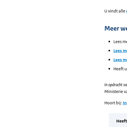
U vindt alle
Meer w
Lees m
Lees m
Lees m
Heeft u
In opdracht va
Ministerie 
Hoort bij:
In