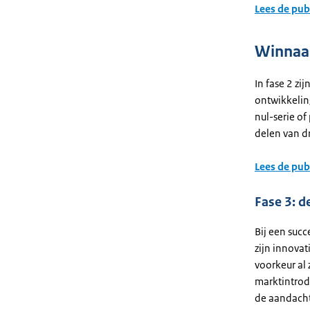
Lees de pub
Winnaar
In fase 2 z
ontwikkeling
nul-serie of
delen van d
Lees de pub
Fase 3: d
Bij een suc
zijn innovat
voorkeur al 
marktintrodu
de aandacht