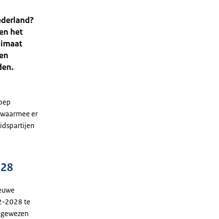
ederland?
en het
limaat
len
den.
roep
n waarmee er
idspartijen
028
ieuwe
2-2028 te
angewezen