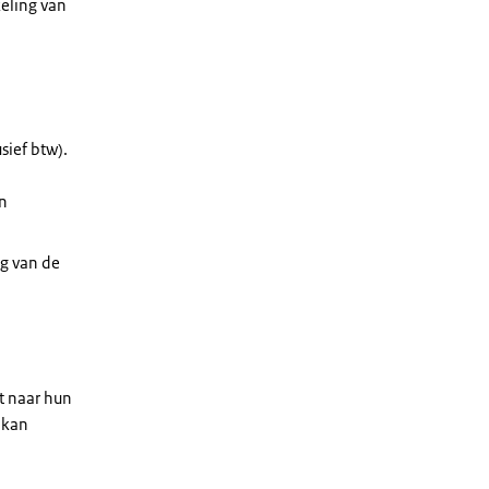
keling van
usief btw).
an
ng van de
t naar hun
 kan