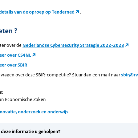
details van de oproep op Tenderned
.
eten ?
eer over de
Nederlandse Cybersecurity Strategie 2022-2028
eer over CS4NL
eer over SBIR
 vragen over deze SBIR-competitie? Stuur dan een mail naar
sbir@rv
n:
van Economische Zaken
novatie, onderzoek en onderwijs