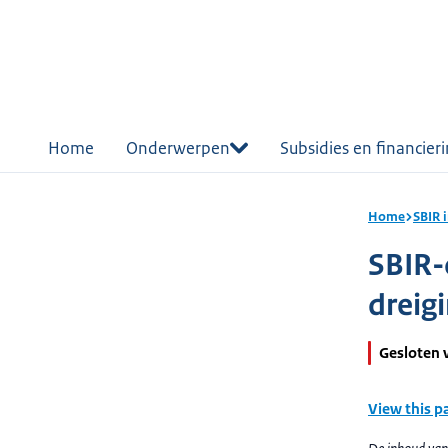
r de
tent
Home
Onderwerpen
Subsidies en financier
Home
SBIR 
SBIR-
dreig
Gesloten 
View this p