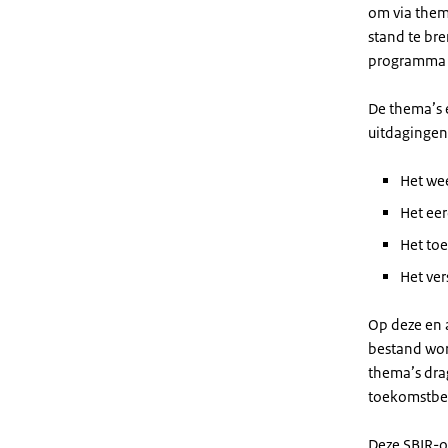
om via them
stand te bre
programma v
De thema’s 
uitdagingen,
Het wee
Het ee
Het to
Het ver
Op deze en 
bestand word
thema’s dra
toekomstbe
Deze SBIR-op