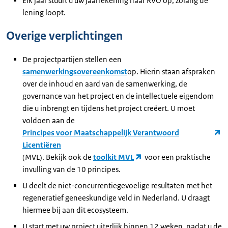
Elk jaar stuurt u uw jaarrekening naar RVO op, zolang de
lening loopt.
Overige verplichtingen
De projectpartijen stellen een
samenwerkingsovereenkomst
op. Hierin staan afspraken
over de inhoud en aard van de samenwerking, de
governance van het project en de intellectuele eigendom
die u inbrengt en tijdens het project creëert. U moet
voldoen aan de
Principes voor Maatschappelijk Verantwoord
Licentiëren
(MVL). Bekijk ook de
toolkit MVL
voor een praktische
invulling van de 10 principes.
U deelt de niet-concurrentiegevoelige resultaten met het
regeneratief geneeskundige veld in Nederland. U draagt
hiermee bij aan dit ecosysteem.
U start met uw project uiterlijk binnen 12 weken, nadat u de