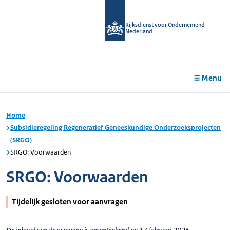
r de
tent
Rijksdienst voor Ondernemend
Nederland
Menu
Home
Subsidieregeling Regeneratief Geneeskundige Onderzoeksprojecten
(SRGO)
SRGO: Voorwaarden
SRGO: Voorwaarden
Tijdelijk gesloten voor aanvragen