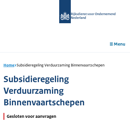
r de
tent
Rijksdienst voor Ondernemend
Nederland
Menu
Home
Subsidieregeling Verduurzaming Binnenvaartschepen
Subsidieregeling
Verduurzaming
Binnenvaartschepen
Gesloten voor aanvragen