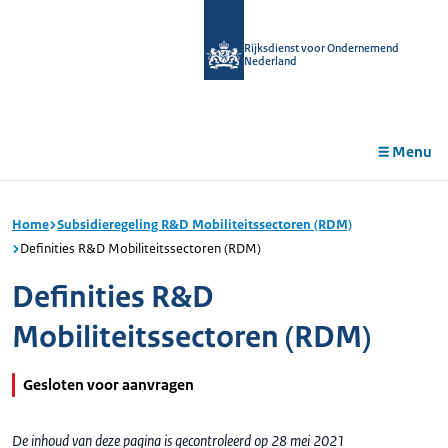
r de
tent
Rijksdienst voor Ondernemend
Nederland
Menu
Home
Subsidieregeling R&D Mobiliteitssectoren (RDM)
Definities R&D Mobiliteitssectoren (RDM)
Definities R&D
Mobiliteitssectoren (RDM)
Gesloten voor aanvragen
De inhoud van deze pagina is gecontroleerd op 28 mei 2021