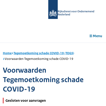
r de
tent
Rijksdienst voor Ondernemend
Nederland
Menu
Home
Tegemoetkoming schade COVID-19 (TOGS)
Voorwaarden Tegemoetkoming schade COVID-19
Voorwaarden
Tegemoetkoming schade
COVID-19
Gesloten voor aanvragen