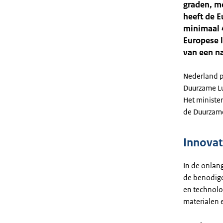
graden, me
heeft de E
minimaal 
Europese l
van een na
Nederland p
Duurzame Luc
Het ministe
de Duurzame
Innovat
In de onlan
de benodig
en technolo
materialen 