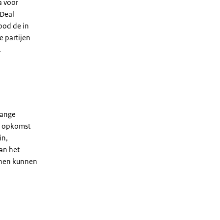
a voor
 Deal
ood de in
 partijen
.
lange
de opkomst
in,
an het
inen kunnen