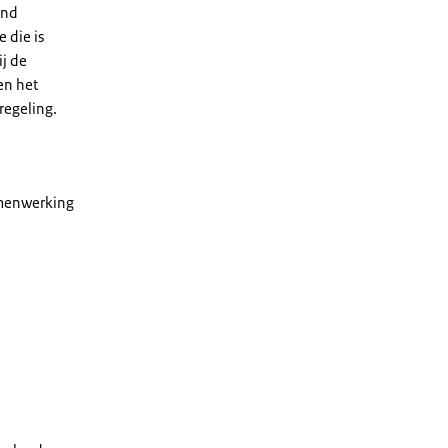
and
 die is
ij de
en het
regeling.
amenwerking