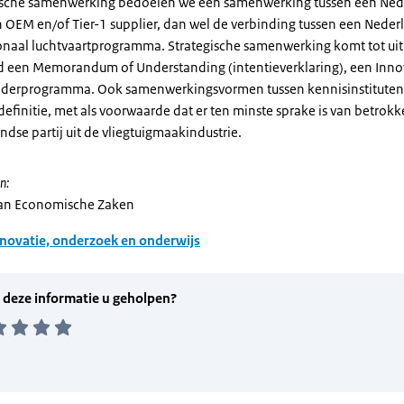
ische samenwerking bedoelen we een samenwerking tussen een Ned
n OEM en/of Tier-1 supplier, dan wel de verbinding tussen een Nederl
onaal luchtvaartprogramma. Strategische samenwerking komt tot uit
d een Memorandum of Understanding (intentieverklaring), een Inno
derprogramma. Ook samenwerkingsvormen tussen kennisinstituten 
efinitie, met als voorwaarde dat er ten minste sprake is van betrok
dse partij uit de vliegtuigmaakindustrie.
n:
van Economische Zaken
novatie, onderzoek en onderwijs