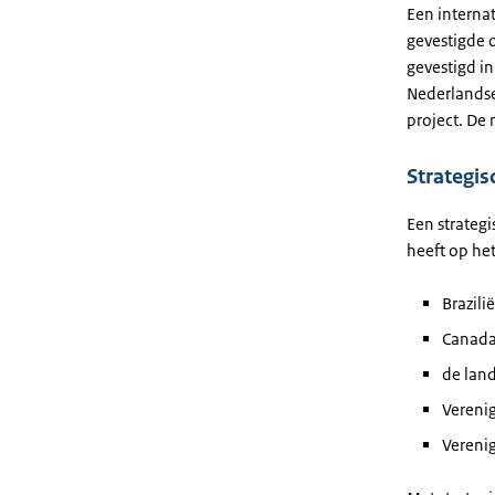
Een interna
gevestigde 
gevestigd in
Nederlandse
project. De
Strategis
Een strateg
heeft op het
Brazilië
Canada
de lan
Verenig
Vereni