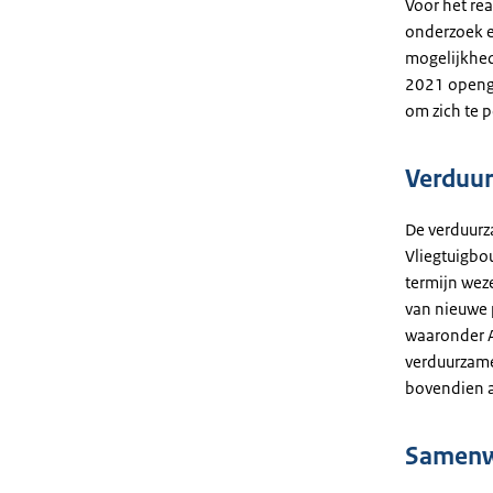
Voor het re
onderzoek e
mogelijkhed
2021 openge
om zich te 
Verduur
De verduurza
Vliegtuigbo
termijn wez
van nieuwe 
waaronder A
verduurzame
bovendien al
Samenw