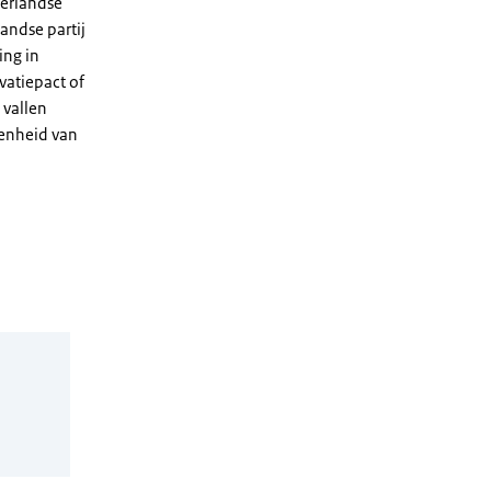
erlandse
andse partij
ing in
vatiepact of
vallen
kenheid van