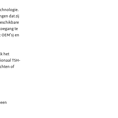
echnologie.
ngen dat zij
beschikbare
toegang te
: OEM’s) en
k het
tionaal TSH-
chten of
 een