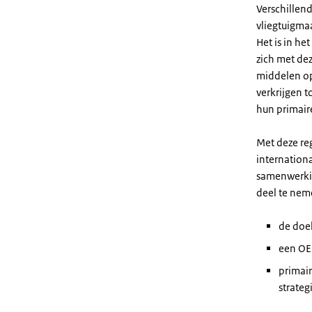
Verschillen
vliegtuigma
Het is in he
zich met de
middelen op
verkrijgen 
hun primair
Met deze re
internation
samenwerkin
deel te neme
de doel
een OE
primair
strateg