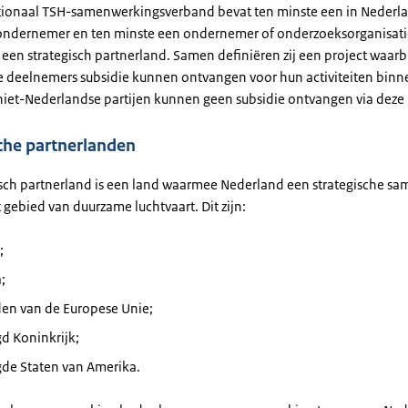
tionaal TSH-samenwerkingsverband bevat ten minste een in Nederl
ondernemer en ten minste een ondernemer of onderzoeksorganisatie
 een strategisch partnerland. Samen definiëren zij een project waarb
 deelnemers subsidie kunnen ontvangen voor hun activiteiten binn
 niet-Nederlandse partijen kunnen geen subsidie ontvangen via deze 
che partnerlanden
isch partnerland is een land waarmee Nederland een strategische s
 gebied van duurzame luchtvaart. Dit zijn:
;
;
den van de Europese Unie;
d Koninkrijk;
gde Staten van Amerika.