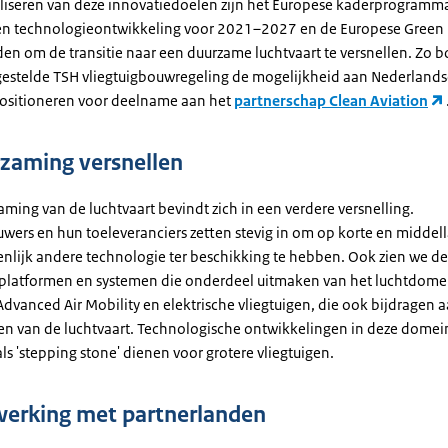
aliseren van deze innovatiedoelen zijn het Europese kaderprogramm
n technologieontwikkeling voor 2021–2027 en de Europese Green
en om de transitie naar een duurzame luchtvaart te versnellen. Zo b
stelde TSH vliegtuigbouwregeling de mogelijkheid aan Nederlandse
positioneren voor deelname aan het
partnerschap Clean Aviation
zaming versnellen
ming van de luchtvaart bevindt zich in een verdere versnelling.
uwers en hun toeleveranciers zetten stevig in om op korte en middel
enlijk andere technologie ter beschikking te hebben. Ook zien we 
platformen en systemen die onderdeel uitmaken van het luchtdome
dvanced Air Mobility en elektrische vliegtuigen, die ook bijdragen a
n van de luchtvaart. Technologische ontwikkelingen in deze dome
s 'stepping stone' dienen voor grotere vliegtuigen.
erking met partnerlanden