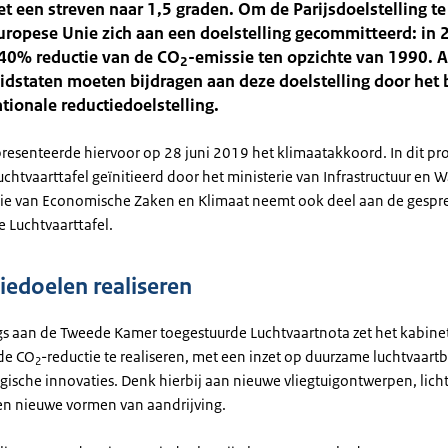
t een streven naar 1,5 graden. Om de Parijsdoelstelling te
uropese Unie zich aan een doelstelling gecommitteerd: in
40% reductie van de CO
-emissie ten opzichte van 1990. A
2
idstaten moeten bijdragen aan deze doelstelling door het
tionale reductiedoelstelling.
resenteerde hiervoor op 28 juni 2019 het klimaatakkoord. In dit pro
htvaarttafel geïnitieerd door het ministerie van Infrastructuur en W
rie van Economische Zaken en Klimaat neemt ook deel aan de gespr
 Luchtvaarttafel.
iedoelen realiseren
gs aan de Tweede Kamer toegestuurde Luchtvaartnota zet het kabine
de CO
-reductie te realiseren, met een inzet op duurzame luchtvaart
2
gische innovaties. Denk hierbij aan nieuwe vliegtuigontwerpen, lich
en nieuwe vormen van aandrijving.