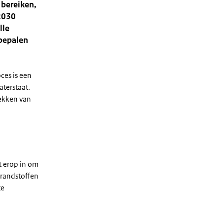
 bereiken,
 2030
lle
 bepalen
ces is een
aterstaat.
ekken van
t erop in om
brandstoffen
te