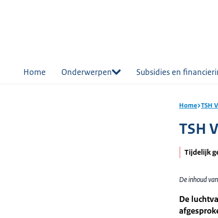
r de
tent
Home
Onderwerpen
Subsidies en financier
Home
TSH V
TSH V
Tijdelijk 
De inhoud van
De luchtva
afgesprok