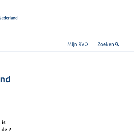
Nederland
Mijn RVO
Zoeken
ond
 is
 de 2