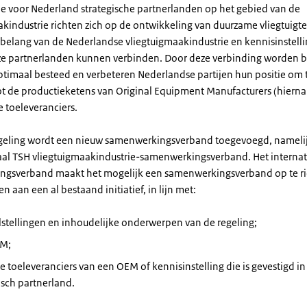
de voor Nederland strategische partnerlanden op het gebied van de
akindustrie richten zich op de ontwikkeling van duurzame vliegtuigt
t belang van de Nederlandse vliegtuigmaakindustrie en kennisinstelli
ze partnerlanden kunnen verbinden. Door deze verbinding worden 
timaal besteed en verbeteren Nederlandse partijen hun positie om 
tot de productieketens van Original Equipment Manufacturers (hierna
e toeleveranciers.
geling wordt een nieuw samenwerkingsverband toegevoegd, namelij
aal TSH vliegtuigmaakindustrie-samenwerkingsverband. Het interna
gsverband maakt het mogelijk een samenwerkingsverband op te ri
n aan een al bestaand initiatief, in lijn met:
stellingen en inhoudelijke onderwerpen van de regeling;
M;
e toeleveranciers van een OEM of kennisinstelling die is gevestigd in
isch partnerland.