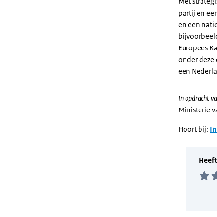
Met strateg
partij en ee
en een nati
bijvoorbeel
Europees Ka
onder deze d
een Nederlan
In opdracht va
Ministerie 
Hoort bij:
In