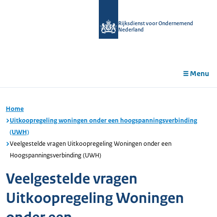
r de
tent
Rijksdienst voor Ondernemend
Nederland
Menu
Home
Uitkoopregeling woningen onder een hoogspanningsverbinding
(UWH)
Veelgestelde vragen Uitkoopregeling Woningen onder een
Hoogspanningsverbinding (UWH)
Veelgestelde vragen
Uitkoopregeling Woningen