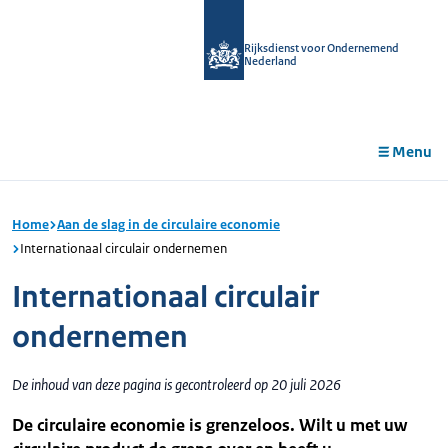
r de
tent
Rijksdienst voor Ondernemend
Nederland
Menu
Home
Aan de slag in de circulaire economie
Internationaal circulair ondernemen
Internationaal circulair
ondernemen
De inhoud van deze pagina is gecontroleerd op 20 juli 2026
De circulaire economie is grenzeloos. Wilt u met uw