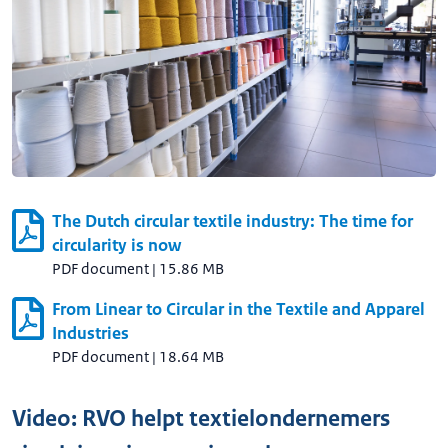
The Dutch circular textile industry: The time for
circularity is now
PDF document
|
15.86 MB
From Linear to Circular in the Textile and Apparel
Industries
PDF document
|
18.64 MB
Video: RVO helpt textielondernemers