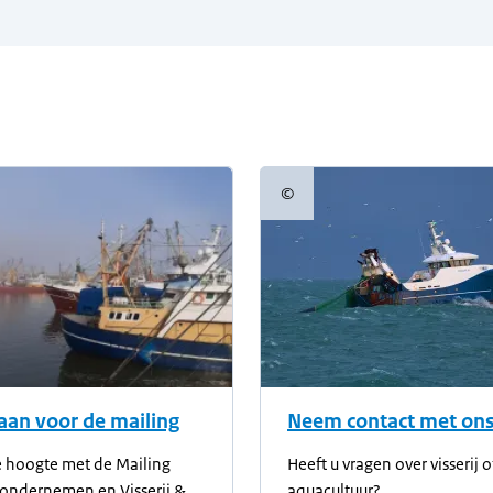
©
informatie
Copyrightinformatie
aan voor de mailing
Neem contact met ons
de hoogte met de Mailing
Heeft u vragen over visserij o
 ondernemen en Visserij &
aquacultuur?