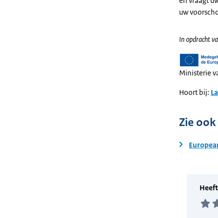
en vraagt uw
uw voorschot
In opdracht va
Ministerie 
Hoort bij:
L
Zie ook
European