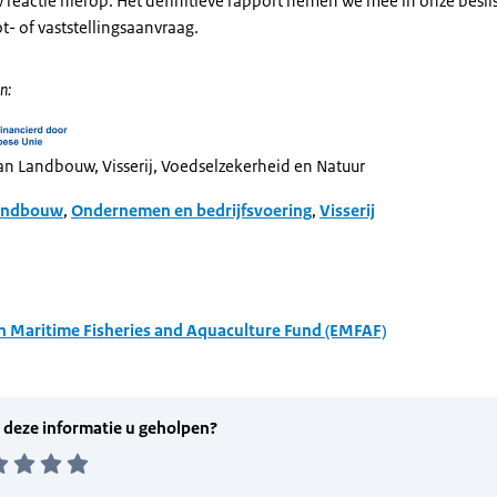
 reactie hierop. Het definitieve rapport nemen we mee in onze besli
- of vaststellingsaanvraag.
n:
van Landbouw, Visserij, Voedselzekerheid en Natuur
andbouw
,
Ondernemen en bedrijfsvoering
,
Visserij
 Maritime Fisheries and Aquaculture Fund (EMFAF)