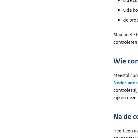
u de co
u de ko
de prod
Staat in de 
controleren 
Wie con
Meestal con
Nederlands
controles zi
kijken deze 
Na de c
Heeft een i