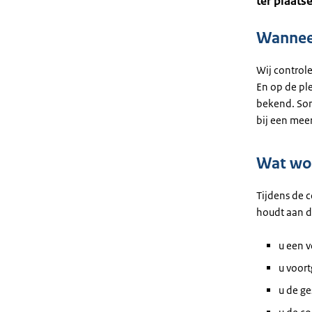
ter plaats
Wanneer
Wij controle
En op de ple
bekend. Som
bij een meer
Wat wor
Tijdens de c
houdt aan de
u een v
u voor
u de ge