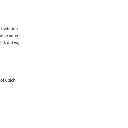
tiviteiten.
an te voren
ijk dat wij
of u zich