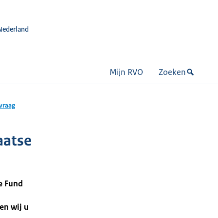
Nederland
Mijn RVO
Zoeken
vraag
aatse
re Fund
en wij u