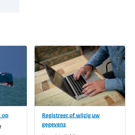
 op
Registreer of wijzig uw
gegevens
f