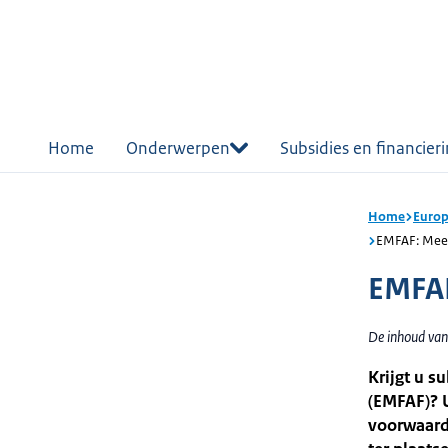
r de
tent
Home
Onderwerpen
Subsidies en financier
Home
Europ
EMFAF: Meew
EMFAF
De inhoud van
Krijgt u s
(EMFAF)? U
voorwaarde