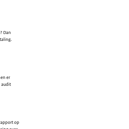
n? Dan
taling.
nen er
 audit
 rapport op