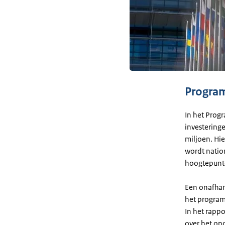
Progra
In het Prog
investering
miljoen. Hi
wordt natio
hoogtepunte
Een onafhan
het programm
In het rapp
over het on