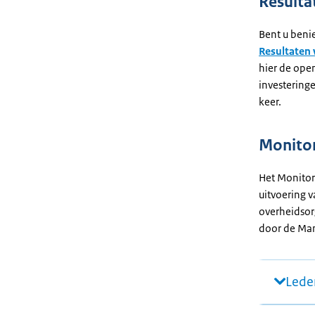
Resulta
Bent u benie
Resultaten 
hier de ope
investering
keer.
Monito
Het Monitor
uitvoering 
overheidsor
door de Man
Lede