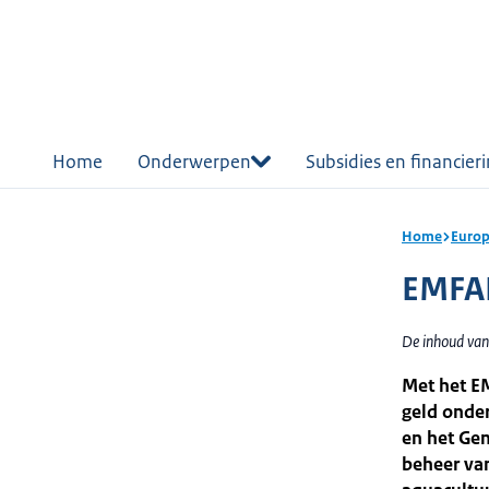
r de
tent
Home
Onderwerpen
Subsidies en financier
Home
Europ
EMFAF
De inhoud van
Met het EM
geld onde
en het Gem
beheer van