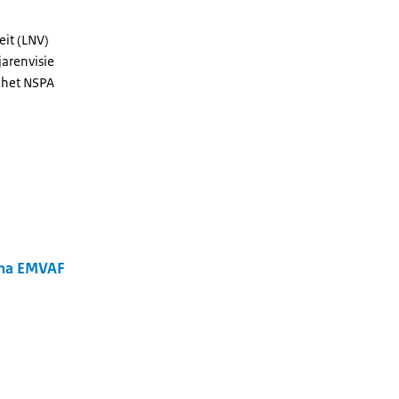
eit (LNV)
jarenvisie
 het NSPA
mma EMVAF