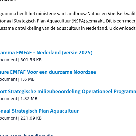
ogramma heeft het ministerie van Landbouw Natuur en Voedselkwalit
ionaal Strategisch Plan Aquacultuur (NSPA) gemaakt. Dit is een meer
urzame ontwikkeling van de aquacultuur in Nederland. U downloadt
ramma EMFAF - Nederland (versie 2025)
document
|
801.56 KB
hure EMFAF Voor een duurzame Noordzee
document
|
1.6 MB
ort Strategische milieubeoordeling Operationeel Progra
document
|
1.82 MB
naal Strategisch Plan Aquacultuur
document
|
221.09 KB