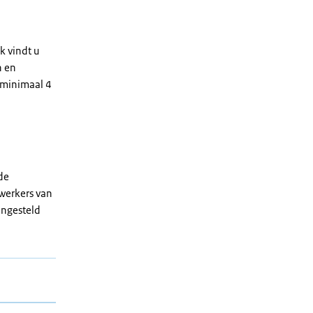
k vindt u
n en
r minimaal 4
de
ewerkers van
angesteld