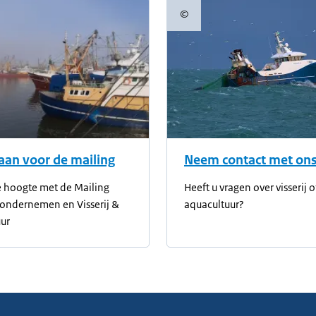
©
informatie
Copyrightinformatie
aan voor de mailing
Neem contact met ons
de hoogte met de Mailing
Heeft u vragen over visserij o
 ondernemen en Visserij &
aquacultuur?
ur