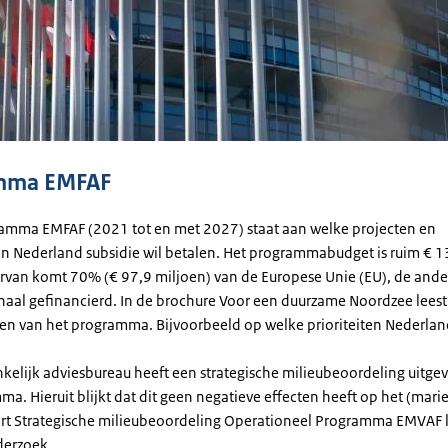
mma EMFAF
ramma EMFAF (2021 tot en met 2027) staat aan welke projecten en
en Nederland subsidie wil betalen. Het programmabudget is ruim € 1
ervan komt 70% (€ 97,9 miljoen) van de Europese Unie (EU), de and
naal gefinancierd. In de brochure Voor een duurzame Noordzee leest
n van het programma. Bijvoorbeeld op welke prioriteiten Nederland 
kelijk adviesbureau heeft een strategische milieubeoordeling uitge
a. Hieruit blijkt dat dit geen negatieve effecten heeft op het (marie
ort Strategische milieubeoordeling Operationeel Programma EMVAF l
derzoek.