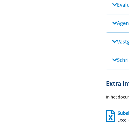
Eval
Agen
Vast
Schri
Extra i
In het docum
Subs
Excel