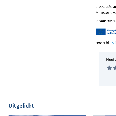
In opdracht va
Ministerie 
In samenwerki
Hoort bij:
Vi
Uitgelicht