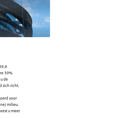
39,9
ere 30%
 u de
zich richt.
voerd voor
ne) milieu.
eest u meer