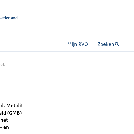
Nederland
Mijn RVO
Zoeken
nds
d. Met dit
eid (GMB)
 het
- en