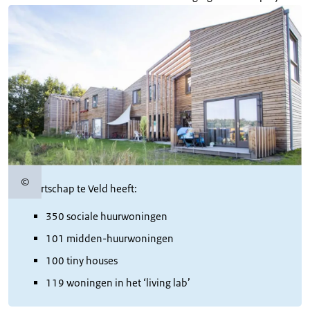
©
Copyrightinformatie
Buurtschap te Veld heeft:
350 sociale huurwoningen
101 midden-huurwoningen
100 tiny houses
119 woningen in het ‘living lab’