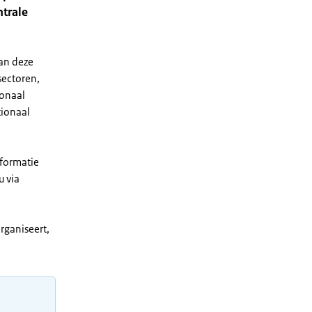
trale
van deze
sectoren,
ionaal
tionaal
nformatie
u via
rganiseert,