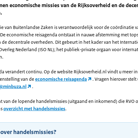
en economische missies van de Rijksoverheid en de decen
.
rie van Buitenlandse Zaken is verantwoordelijk voor de coördinatie 
 De economische reisagenda ontstaat in nauwe afstemming met top
 de decentrale overheden. Dit gebeurt in het kader van het Internat
Overleg Nederland (ISO NL); het publiek-private orgaan voor interna
n.
da verandert continu. Op de website Rijksoverheid.nl vindt u meer i
enstelling van de
economische reisagenda
. Vragen hierover stelt 
@minbuza.nl
.
ht van de lopende handelsmissies (uitgaand en inkomend) die RVO o
ns
overzicht met handelsmissies
.
 over handelsmissies?