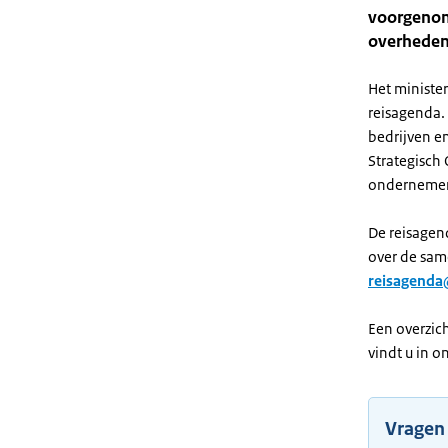
voorgenom
overheden
Het ministe
reisagenda.
bedrijven en
Strategisch 
onderneme
De reisagen
over de sam
reisagenda
Een overzic
vindt u in o
Vragen