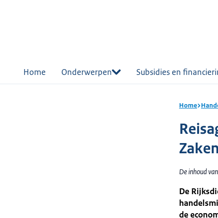
r de
tent
Home
Onderwerpen
Subsidies en financier
Home
Hande
Reisa
Zake
De inhoud van
De Rijksd
handelsmis
de economi