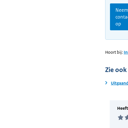
Nee
conta
op
Hoort bij:
I
Zie ook
Uitgaand