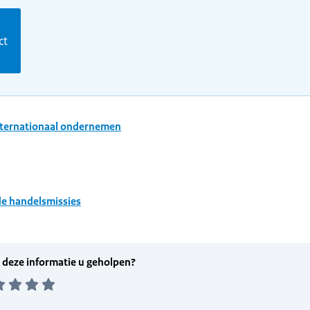
m
ct
nternationaal ondernemen
e handelsmissies