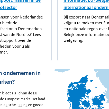
pport: Kansen in de
Informatie: EU-wetge
ofsector
internationaal onder
ansen voor Nederlandse
Bij export naar Denema
n biedt de
krijgt u te maken met Eu
ofsector in Denemarken
en nationale regels over 
st van de Nordics? Lees
Bekijk onze informatie o
trapport over de
wetgeving.
heden voor u als
mer.
 ondernemen in
rken?
biedt als lid van de EU
 de Europese markt. Het land
rategische ligging en goede