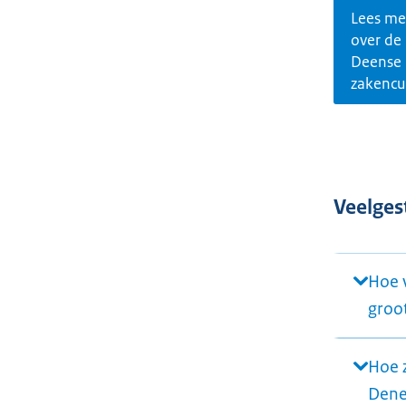
Lees me
over de
Deense
zakencu
Veelges
Hoe v
groo
Hoe 
Den