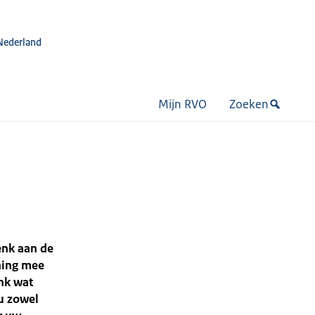
Nederland
Mijn RVO
Zoeken
nk aan de
ning mee
nk wat
u zowel