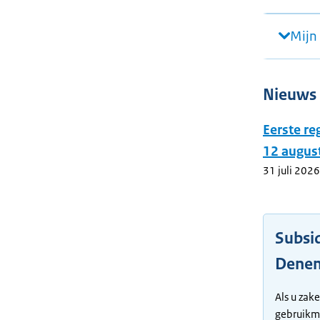
Mijn 
Nieuws
Eerste r
12 augus
31 juli 2026
Subsi
Dene
Als u zak
gebruikma