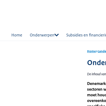
r de
tent
Home
Onderwerpen
Subsidies en financier
Home
Lande
Onde
De inhoud van 
Denemarke
sectoren w
moet houd
overeenkom