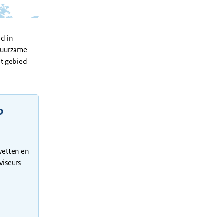
d in
 duurzame
t gebied
p
 wetten en
viseurs