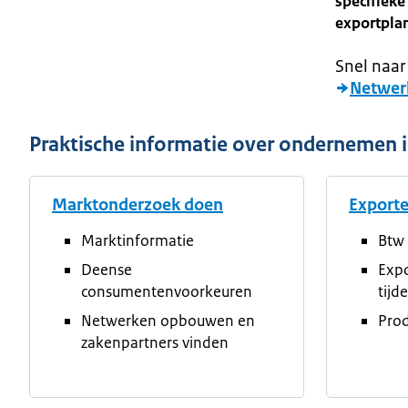
specifiek
exportpla
Snel naar
Netwer
Praktische informatie over ondernemen
Marktonderzoek doen
Export
Marktinformatie
Btw 
Deense
Exp
consumentenvoorkeuren
tijd
Netwerken opbouwen en
Prod
zakenpartners vinden