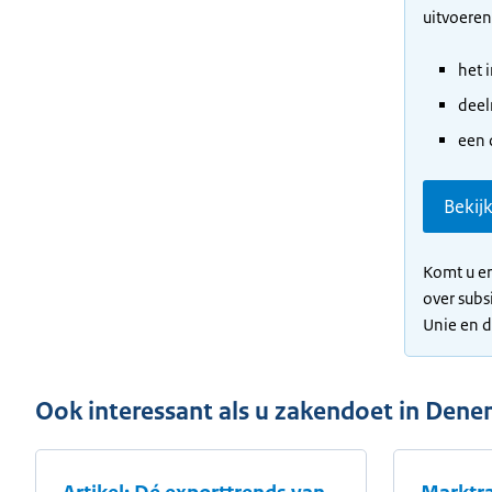
uitvoeren
het 
deel
een 
Bekij
Komt u er
over subs
Unie en 
Ook interessant als u zakendoet in Den