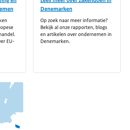
ving en
Lees meer over zakendoen in
nemen
Denemarken
rken
Op zoek naar meer informatie?
ropese
Bekijk al onze rapporten, blogs
handel.
en artikelen over ondernemen in
ver EU-
Denemarken.