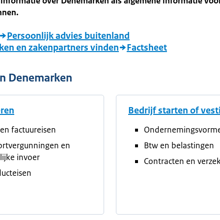
e informatie over Denemarken als algemene informatie voo
nnen.
Persoonlijk advies buitenland
ken en zakenpartners vinden
Factsheet
 in Denemarken
eren
Bedrijf starten of ves
en factuureisen
Ondernemingsvorm
ortvergunningen en
Btw en belastingen
elijke invoer
Contracten en verze
ucteisen