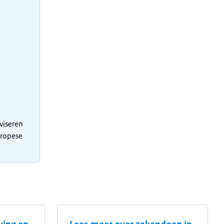
viseren
uropese