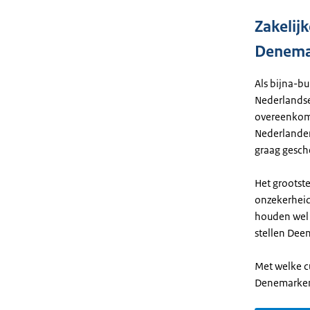
Zakelij
Denema
Als bijna-b
Nederlandse 
overeenkom
Nederlanders
graag gesch
Het grootst
onzekerheid.
houden wel 
stellen Dee
Met welke c
Denemarke