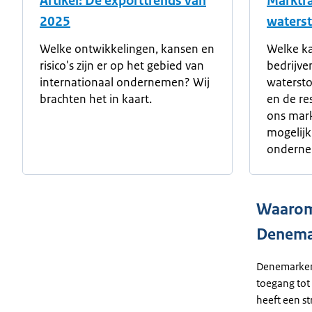
Artikel: Dé exporttrends van
Marktra
2025
waterst
Welke ontwikkelingen, kansen en
Welke k
risico's zijn er op het gebied van
bedrijve
internationaal ondernemen? Wij
waterst
brachten het in kaart.
en de re
ons mark
mogelijk
onderne
Waarom
Denema
Denemarken 
toegang tot
heeft een st