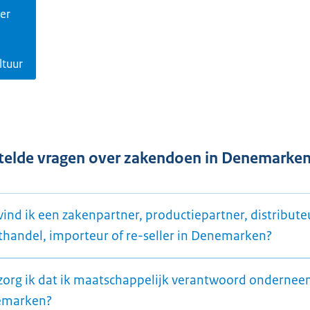
er
ltuur
telde vragen over zakendoen in Denemarke
ind ik een zakenpartner, productiepartner, distribute
thandel, importeur of re-seller in Denemarken?
zorg ik dat ik maatschappelijk verantwoord ondernee
emarken?