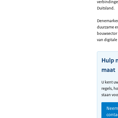
verbindinge
Duitsland.
Denemarken 
duurzame en
bouwsector 
van digitale
Hulp 
maat
U kent uw
regels, h
staan voor
Nee
conta