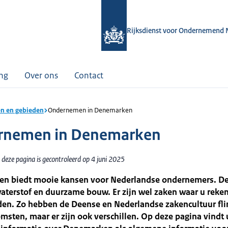
Rijksdienst voor Ondernemend 
ing
Over ons
Contact
n en gebieden
Ondernemen in Denemarken
rnemen in Denemarken
deze pagina is gecontroleerd op 4 juni 2025
n biedt mooie kansen voor Nederlandse ondernemers. De
aterstof en duurzame bouw. Er zijn wel zaken waar u reke
en. Zo hebben de Deense en Nederlandse zakencultuur fli
sten, maar er zijn ook verschillen. Op deze pagina vindt 