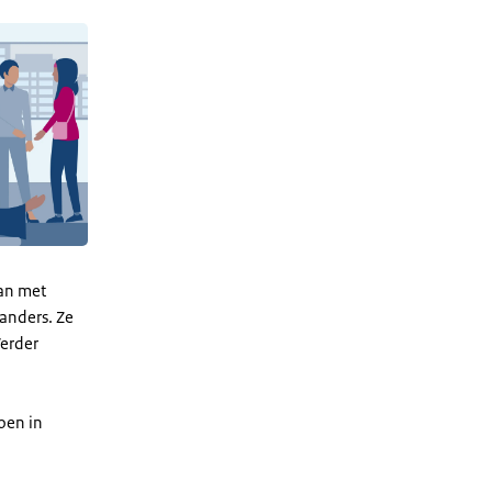
aan met
 anders. Ze
Verder
oen in