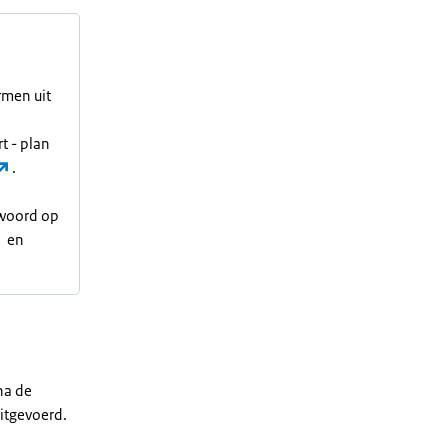
rmen uit
t - plan
.
twoord op
en
na de
itgevoerd.