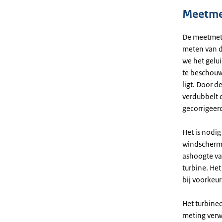
Meetme
De meetmet
meten van d
we het gelu
te beschouw
ligt. Door d
verdubbelt 
gecorrigeer
Het is nodi
windscherm 
ashoogte vas
turbine. He
bij voorkeu
Het turbinec
meting verw