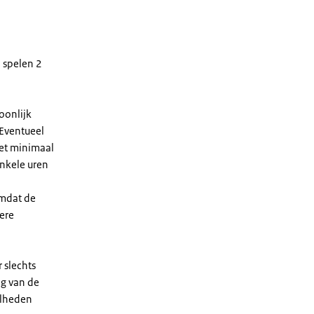
 spelen 2
oonlijk
 Eventueel
het minimaal
nkele uren
Omdat de
dere
 slechts
ng van de
elheden