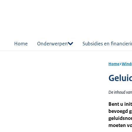
r de
tent
Home
Onderwerpen
Subsidies en financier
Home
Winde
Gelui
De inhoud van 
Bent u ini
bevoegd ge
geluidsnor
moeten vo