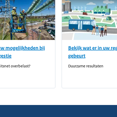
uw mogelijkheden bij
Bekijk wat er in uw re
estie
gebeurt
eitsnet overbelast?
Duurzame resultaten