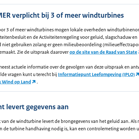
MER verplicht bij 3 of meer windturbines
voor 3 of meer windturbines mogen lokale overheden windturbineno
iteitenbesluit en de Activiteitenregeling voor geluid, slagschaduw en
d niet gebruiken zolang er geen milieubeoordeling (milieueffectrapor
gemaakt. Zie de uitspraak daarover
op de site van de Raad van State
meest actuele informatie over de gevolgen van deze uitspraak en an
lde vragen kunt u terecht bij
Informatiepunt Leefomgeving (IPLO)
k Wind op Land
.
nt levert gegevens aan
 van de windturbine levert de brongegevens van het geluid aan. Als 
an de turbine handhaving nodig is, kan een controlemeting worden u