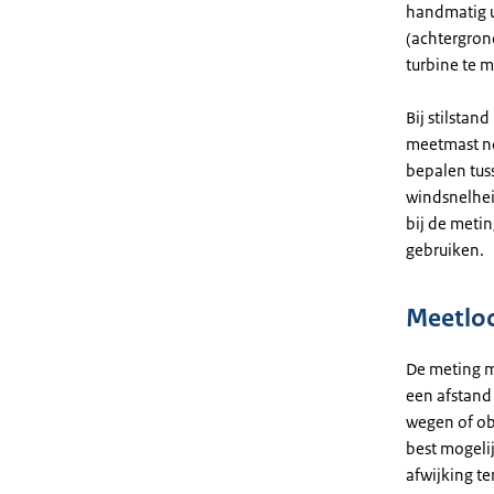
handmatig u
(achtergrond
turbine te m
Bij stilstan
meetmast no
bepalen tus
windsnelhei
bij de meti
gebruiken.
Meetloc
De meting m
een afstand
wegen of obs
best mogeli
afwijking te