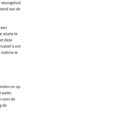
 stoorgeluid
stand van de
s een
 relatie te
et deze
natief is om
 turbine te
vinden en op
 water,
en voor de
g de