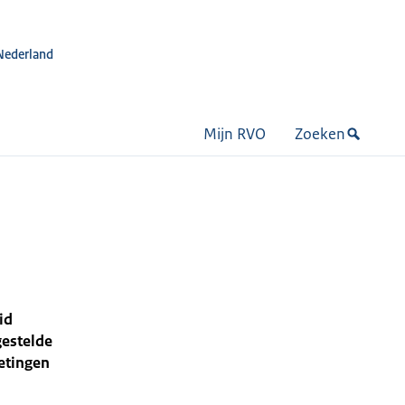
Nederland
Mijn RVO
Zoeken
id
gestelde
etingen