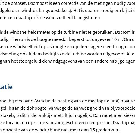
it de dataset. Daarnaast is een correctie van de metingen nodig voor
geluid en windruis langs obstakels). Het is daarom nodig om bij stil
eten en daarbij ook de windsnelheid te registreren.
d is de windsnelheidsmeter op de turbine niet te gebruiken. Daarom i
dig. Hiervan is de hoogte meestal beperkt tot ongeveer 10 m. Om de
sen de windsnelheid op ashoogte en op deze lagere meethoogte mo
dsmeting ook tijdens bedrijf van de turbine worden uitgevoerd. Alter
ng van het stoorgeluid de windgegevens van een andere nabijgelegen
atie
oet bij meewind (wind in de richting van de meetopstelling) plaats
 gelijk aan de tiphoogte. Vanwege de aanwezigheid van bijvoorbeeld
takels, is dit in de praktijk niet altijd mogelijk. Dan moet men kiez
jke locatie ten opzichte van voorgeschreven meetpositie. Daarbij ma
n opzichte van de windrichting niet meer dan 15 graden zijn.