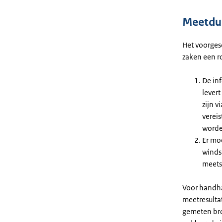
Meetdu
Het voorges
zaken een ro
De in
lever
zijn 
verei
worde
Er mo
windsn
meets
Voor handha
meetresulta
gemeten bro