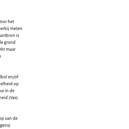
Voor het
erbij meten
untbron is
 de grond
erkt maar
n
dbol en/of
nelheid op
ur in de
eid (Vas)
oop van de
agens)