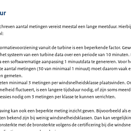
ur
chreven aantal metingen vereist meestal een lange meetduur. Hierbij
l:
formatievoorziening vanuit de turbine is een beperkende factor. Gew
t het systeem van een turbine data over een periode van 10 minuten.
via een softwarematige aanpassing 1 minuutdata te genereren. Voor 
ste aantal metingen (30 van minimaal 1 minuut) moet daarom vaak e
n gemeten.
eten minimaal 3 metingen per windsnelheidsklasse plaatsvinden. 
elheid fluctueert, is een langere tijdsduur nodig, of zijn soms meer
essies nodig om 3 metingen per klasse te kunnen verrichten.
ving kan ook een beperkte meting inzicht geven. Bijvoorbeeld als er
ten bekend zijn bij weinig windsnelheidsklassen. Dan kan vergelijki
nsterkte met de bronsterkte volgens de certificering bij die windsn