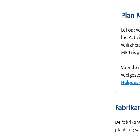
Plan 
Let op: 
het Activ
veilighei
MER) is 
Voor de 
veelgeste
Helpdes
Fabrika
De fabrikant
plaatsing v