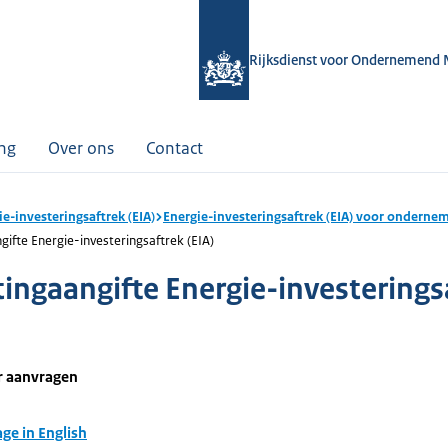
Rijksdienst voor Ondernemend 
ing
Over ons
Contact
ie-investeringsaftrek (EIA)
Energie-investeringsaftrek (EIA) voor onderne
gifte Energie-investeringsaftrek (EIA)
tingaangifte Energie-investerings
r aanvragen
age in English