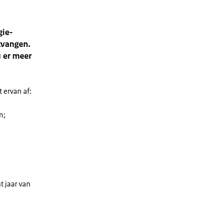
gie-
tvangen.
u er meer
 ervan af:
n;
t jaar van