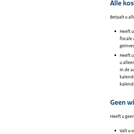
Alle ko
Betaalt u al
Heeft u
fiscale
geïnves
Heeft u
u allee
In de a
kalende
kalende
Geen wi
Heeft u gee
Valt u 