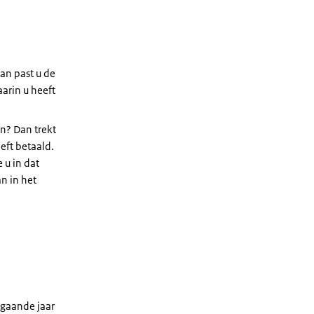
an past u de
aarin u heeft
en? Dan trekt
eeft betaald.
 u in dat
an in het
rgaande jaar