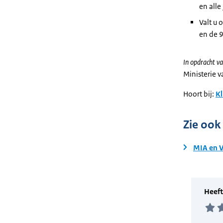
en alle
Valt u 
en de 9
In opdracht va
Ministerie 
Hoort bij:
Kl
Zie ook
MIA en 