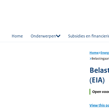
r de
tent
Home
Onderwerpen
Subsidies en financier
Home
Energ
Belastingaan
Belas
(EIA)
Open voo
View this p