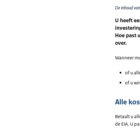
De inhoud van
U heeft ee
investerin
Hoe past u
over.
Wanneer moe
of u al
of u wi
Alle kos
Betaalt u al
de EIA. U pas