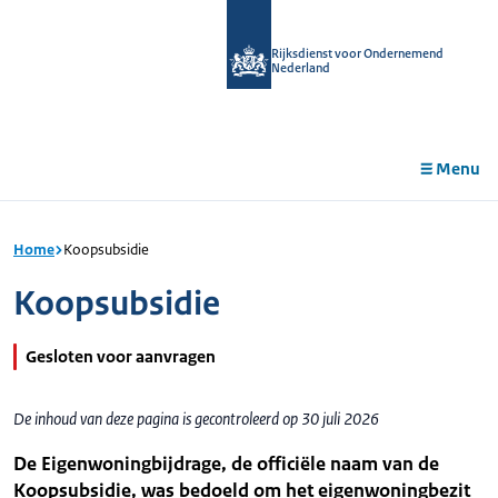
r de
tent
Rijksdienst voor Ondernemend
Nederland
Menu
Home
Koopsubsidie
Koopsubsidie
Gesloten voor aanvragen
De inhoud van deze pagina is gecontroleerd op 30 juli 2026
De Eigenwoningbijdrage, de officiële naam van de
Koopsubsidie, was bedoeld om het eigenwoningbezit