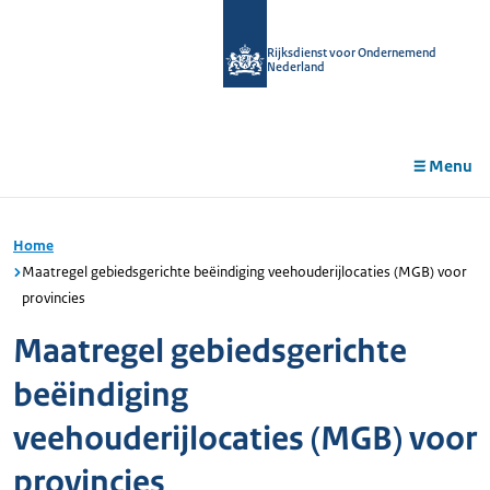
r de
tent
Rijksdienst voor Ondernemend
Nederland
Menu
Home
Maatregel gebiedsgerichte beëindiging veehouderijlocaties (MGB) voor
provincies
Maatregel gebiedsgerichte
beëindiging
veehouderijlocaties (MGB) voor
provincies