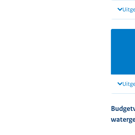
Uitg
Uitg
Budgetv
waterge