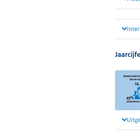
Inte
Jaarcijf
Uitg