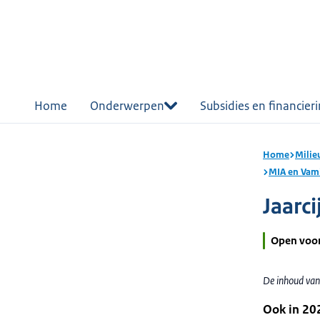
r de
tent
Home
Onderwerpen
Subsidies en financier
Home
Milie
MIA en Vam
Jaarc
Open voo
De inhoud van
Ook in 202