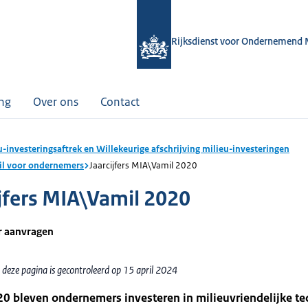
Rijksdienst voor Ondernemend 
ing
Over ons
Contact
u-investeringsaftrek en Willekeurige afschrijving milieu-investeringen
il voor ondernemers
Jaarcijfers MIA\Vamil 2020
ijfers MIA\Vamil 2020
r aanvragen
 deze pagina is gecontroleerd op 15 april 2024
0 bleven ondernemers investeren in milieuvriendelijke te