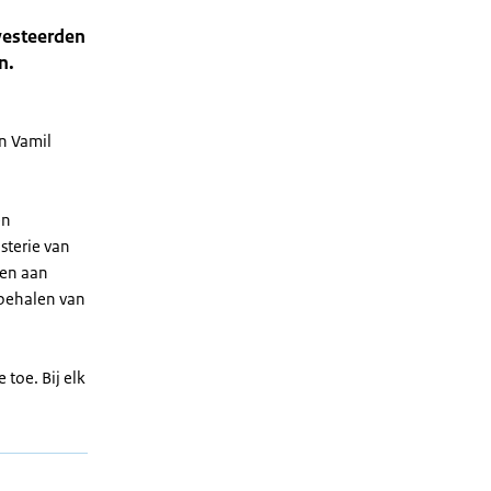
nvesteerden
n.
n Vamil
en
sterie van
ven aan
 behalen van
toe. Bij elk