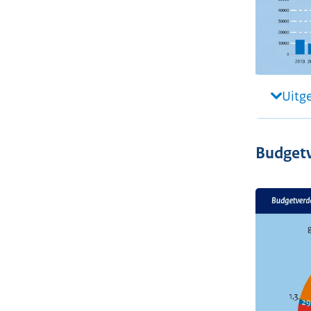
Uitg
Budgetv