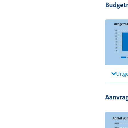
Budgetr
Uitg
Aanvrag