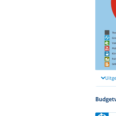
Uitg
Budgetv