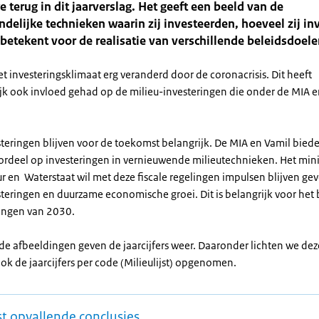
e terug in dit jaarverslag. Het geeft een beeld van de
ndelijke technieken waarin zij investeerden, hoeveel zij i
 betekent voor de realisatie van verschillende beleidsdoele
et investeringsklimaat erg veranderd door de coronacrisis. Dit heeft
ijk ook invloed gehad op de milieu-investeringen die onder de MIA e
steringen blijven voor de toekomst belangrijk. De MIA en Vamil bied
ordeel op investeringen in vernieuwende milieutechnieken. Het mini
ur en Waterstaat wil met deze fiscale regelingen impulsen blijven ge
steringen en duurzame economische groei. Dit is belangrijk voor het
lingen van 2030.
 afbeeldingen geven de jaarcijfers weer. Daaronder lichten we deze 
ok de jaarcijfers per code (Milieulijst) opgenomen.
t opvallende conclusies