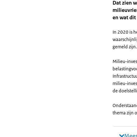
Dat zien w
milieuvrie
en wat dit
In 2020 is h
waarschijnl
gemeld zijn.
Milieu-inve
belastingvo
Infrastructu
milieu-inve
de doelstel
Onderstaande
thema zijn o
Mees