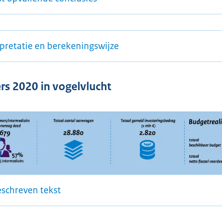
rpretatie en berekeningswijze
ers 2020 in vogelvlucht
eschreven tekst