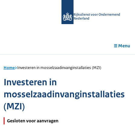
r de
tent
Rijksdienst voor Ondernemend
Nederland
Menu
Home
Investeren in mosselzaadinvanginstallaties (MZI)
Investeren in
mosselzaadinvanginstallaties
(MZI)
Gesloten voor aanvragen