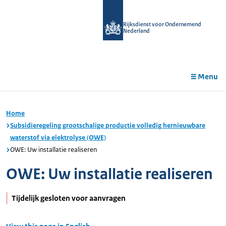
r de
tent
Rijksdienst voor Ondernemend
Nederland
Menu
Home
Subsidieregeling grootschalige productie volledig hernieuwbare
waterstof via elektrolyse (OWE)
OWE: Uw installatie realiseren
OWE: Uw installatie realiseren
Tijdelijk gesloten voor aanvragen