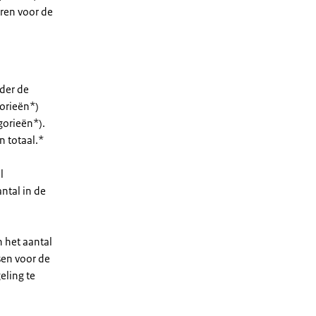
eren voor de
nder de
orieën*)
gorieën*).
n totaal.*
l
ntal in de
n het aantal
sen voor de
eling te