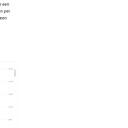
r een
en per
 een