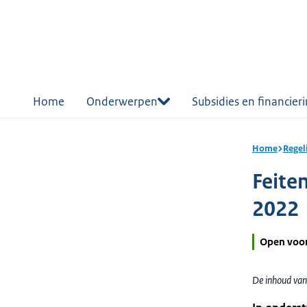
r de
tent
Home
Onderwerpen
Subsidies en financier
Home
Regel
Feiten
2022
Open voo
De inhoud van