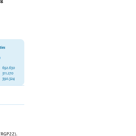
ng
 (RGP22).