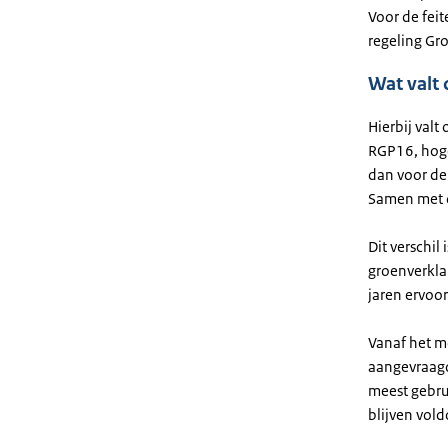
Voor de feit
regeling Gr
Wat valt 
Hierbij valt
RGP16, hoge
dan voor de
Samen met d
Dit verschil
groenverklar
jaren ervoor
Vanaf het mo
aangevraagd
meest gebru
blijven vol