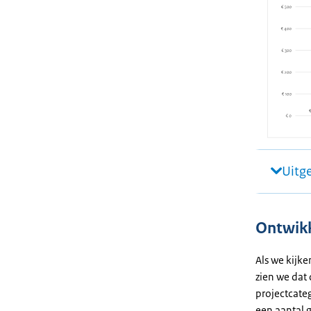
Uitg
Ontwikk
Als we kijk
zien we dat
projectcate
een aantal 