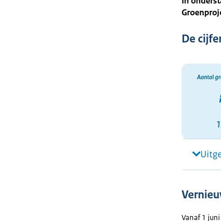
In onderst
Groenproje
De cijfe
Uitg
Vernieu
Vanaf 1 jun