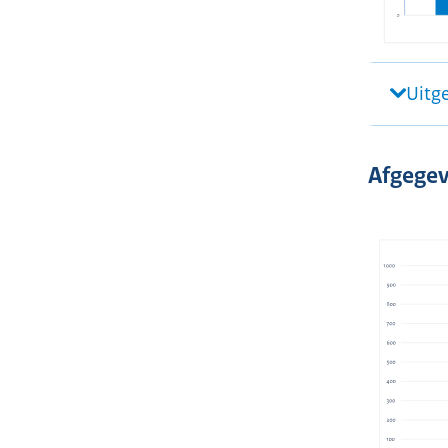
Uitg
Afgegev