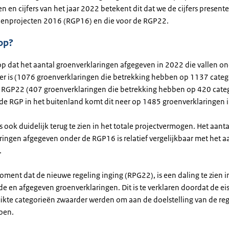
en en cijfers van het jaar 2022 betekent dit dat we de cijfers present
oenprojecten 2016 (RGP16) en die voor de RGP22.
op?
 op dat het aantal groenverklaringen afgegeven in 2022 die vallen o
r is (1076 groenverklaringen die betrekking hebben op 1137 categ
 RGP22 (407 groenverklaringen die betrekking hebben op 420 cate
e RGP in het buitenland komt dit neer op 1485 groenverklaringen i
 is ook duidelijk terug te zien in het totale projectvermogen. Het aanta
ingen afgegeven onder de RGP16 is relatief vergelijkbaar met het aa
.
ment dat de nieuwe regeling inging (RPG22), is een daling te zien i
e en afgegeven groenverklaringen. Dit is te verklaren doordat de ei
ikte categorieën zwaarder werden om aan de doelstelling van de reg
doen.