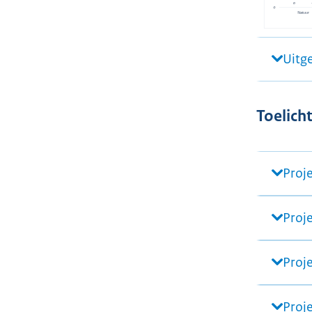
Uitg
Toelich
Proj
Proj
Proje
Proj