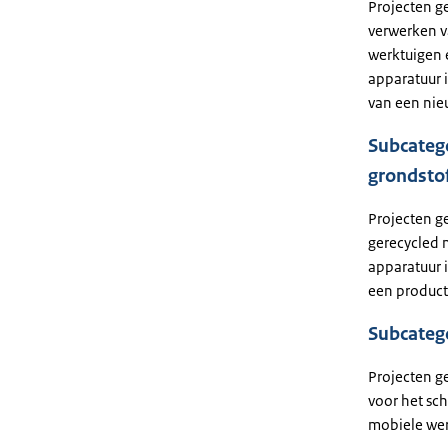
Projecten g
verwerken v
werktuigen 
apparatuur 
van een nie
Subcatego
grondsto
Projecten g
gerecycled 
apparatuur 
een product
Subcatego
Projecten g
voor het sc
mobiele wer