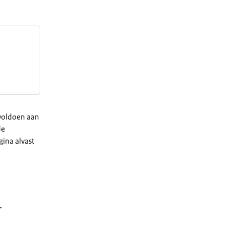
 voldoen aan
de
gina alvast
r