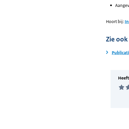
Aangev
Hoort bij:
In
Zie ook
Publicat