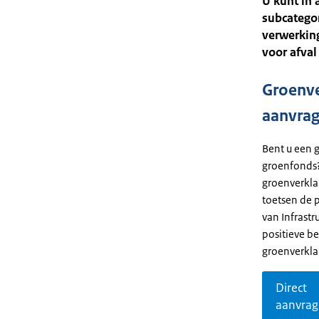
U kunt in 
subcategor
verwerkin
voor afval
Groenve
aanvra
Bent u een 
groenfonds?
groenverkla
toetsen de 
van Infrastr
positieve be
groenverkla
Direct
aanvra