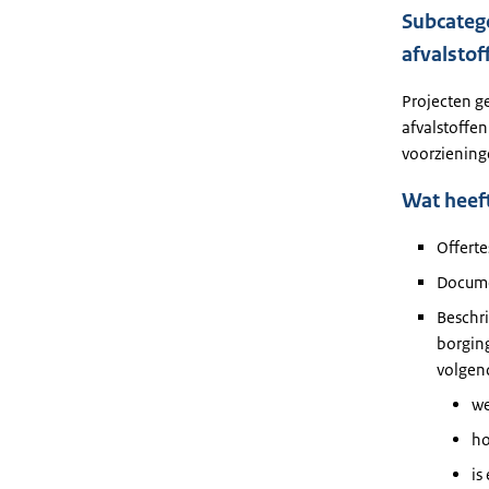
Subcatego
afvalstof
Projecten g
afvalstoffe
voorziening
Wat heeft
Offert
Docume
Beschri
borging
volgend
we
ho
is