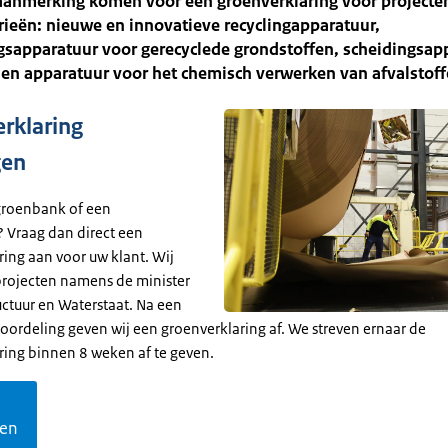
aanmerking komen voor een groenverklaring voor projecten
ieën: nieuwe en innovatieve recyclingapparatuur,
gsapparatuur voor gerecyclede grondstoffen, scheidingsap
 en apparatuur voor het chemisch verwerken van afvalstoff
rklaring
gen
groenbank of een
 Vraag dan direct een
ring aan voor uw klant. Wij
projecten namens de minister
uctuur en Waterstaat. Na een
oordeling geven wij een groenverklaring af. We streven ernaar de
ring binnen 8 weken af te geven.
gen