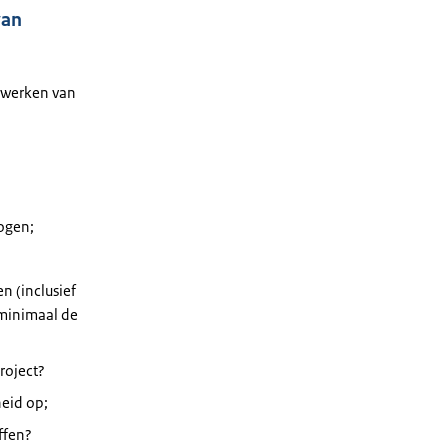
van
erwerken van
ogen;
n (inclusief
 minimaal de
roject?
heid op;
ffen?