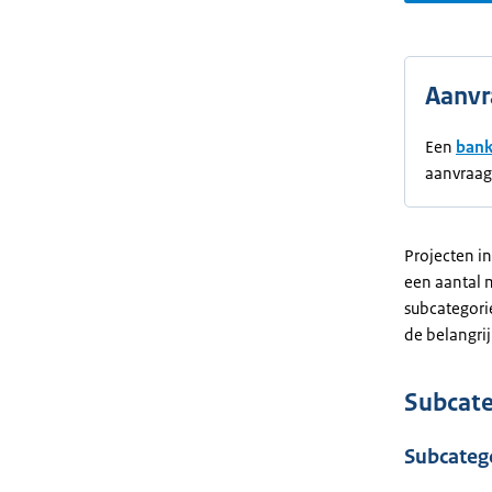
Aanvr
Een
bank
aanvraag
Projecten in
een aantal m
subcategori
de belangri
Subcate
Subcatego