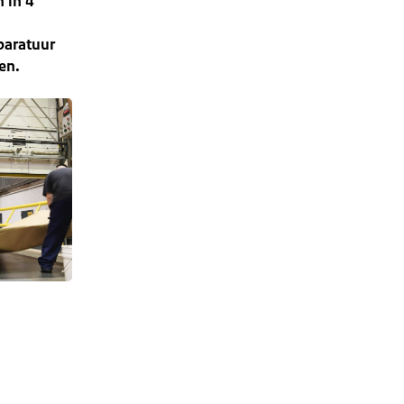
 in 4
paratuur
en.