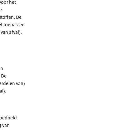
voor het
e
toffen. De
et toepassen
van afval).
an
. De
erdelen van)
l).
 bedoeld
g van