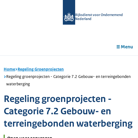
r de
tent
Rijksdienst voor Ondernemend
Nederland
Menu
Home
Regeling Groenprojecten
Regeling groenprojecten - Categorie 7.2 Gebouw- en terreingebonden
waterberging
Regeling groenprojecten -
Categorie 7.2 Gebouw- en
terreingebonden waterberging