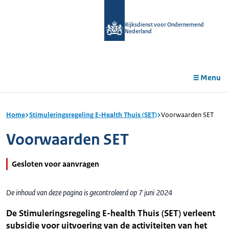
r de
tent
Rijksdienst voor Ondernemend
Nederland
Menu
Home
Stimuleringsregeling E-Health Thuis (SET)
Voorwaarden SET
Voorwaarden SET
Gesloten voor aanvragen
De inhoud van deze pagina is gecontroleerd op 7 juni 2024
De Stimuleringsregeling E-health Thuis (SET) verleent
subsidie voor uitvoering van de activiteiten van het