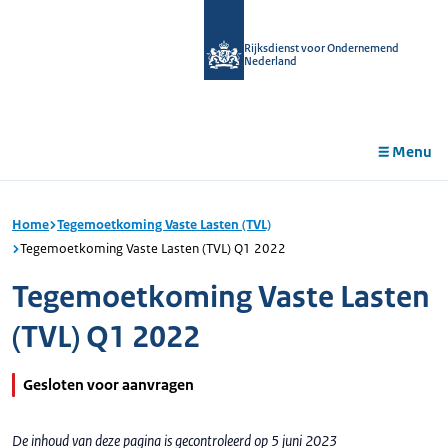
r de
tent
Rijksdienst voor Ondernemend
Nederland
Menu
Home
Tegemoetkoming Vaste Lasten (TVL)
Tegemoetkoming Vaste Lasten (TVL) Q1 2022
Tegemoetkoming Vaste Lasten
(TVL) Q1 2022
Gesloten voor aanvragen
De inhoud van deze pagina is gecontroleerd op 5 juni 2023