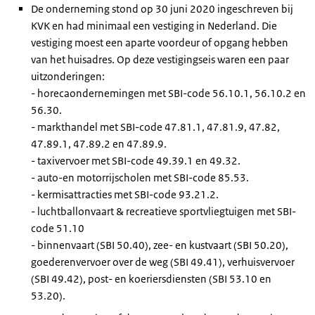
De onderneming stond op 30 juni 2020 ingeschreven bij
KVK en had minimaal een vestiging in Nederland. Die
vestiging moest een aparte voordeur of opgang hebben
van het huisadres. Op deze vestigingseis waren een paar
uitzonderingen:
- horecaondernemingen met SBI-code 56.10.1, 56.10.2 en
56.30.
- markthandel met SBI-code 47.81.1, 47.81.9, 47.82,
47.89.1, 47.89.2 en 47.89.9.
- taxivervoer met SBI-code 49.39.1 en 49.32.
- auto-en motorrijscholen met SBI-code 85.53.
- kermisattracties met SBI-code 93.21.2.
- luchtballonvaart & recreatieve sportvliegtuigen met SBI-
code 51.10
- binnenvaart (SBI 50.40), zee- en kustvaart (SBI 50.20),
goederenvervoer over de weg (SBI 49.41), verhuisvervoer
(SBI 49.42), post- en koeriersdiensten (SBI 53.10 en
53.20).