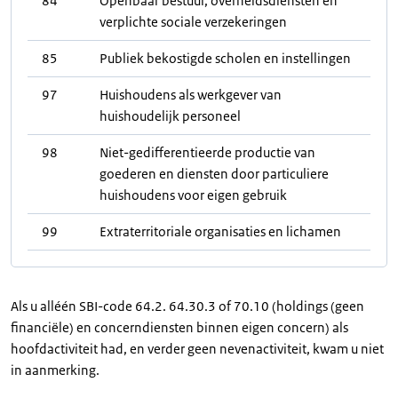
84
Openbaar bestuur, overheidsdiensten en
verplichte sociale verzekeringen
85
Publiek bekostigde scholen en instellingen
97
Huishoudens als werkgever van
huishoudelijk personeel
98
Niet-gedifferentieerde productie van
goederen en diensten door particuliere
huishoudens voor eigen gebruik
99
Extraterritoriale organisaties en lichamen
Als u alléén SBI-code 64.2. 64.30.3 of 70.10 (holdings (geen
financiële) en concerndiensten binnen eigen concern) als
hoofdactiviteit had, en verder geen nevenactiviteit, kwam u niet
in aanmerking.