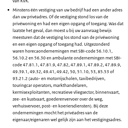
van KVK.
Minstens één vestiging van uw bedrijf had een ander adres
dan uw privéadres. Of de vestiging stond los van de
privéwoning en had een eigen opgang of toegang. Was dat
laatste het geval, dan moest u bij uw aanvraag bewijs
meesturen dat de vestiging los stond van de privéwoning
en een eigen opgang of toegang had. Uitgezonderd
waren horecaondernemingen met SBI-code 56.10.1,
56.10.2 en 56.30 en ambulante ondernemingen met SBI-
code 47.81.1, 47.81.9, 47.82, 47.89.1, 47.89.2, 47.89.9,
49.39.1, 49.32, 49.41, 49.42, 50, 51.10, 53, 85.53 of
93.21.2 (auto- en motorrijscholen, taxibedrijven,
touringcar operators, markthandelaren,
kermisexploitanten, recreatieve vliegsector, binnenvaart,
zee- en kustvaart, goederenvervoer over de weg,
verhuisvervoer, post- en koeriersdiensten). Bij deze
ondernemingen mocht het privéadres van de
eigenaar/eigenaren wel gelijk zijn aan het vestigingsadres.