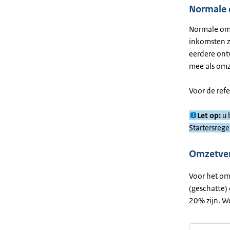
Normale
Normale omz
inkomsten z
eerdere ont
mee als omz
Voor de ref
Let op:
u 
Startersreg
Omzetver
Voor het om
(geschatte)
20% zijn. W