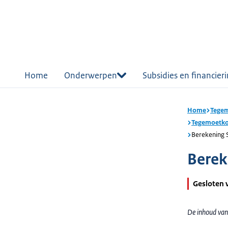
r de
tent
Home
Onderwerpen
Subsidies en financier
Home
Tegem
Tegemoetko
Berekening 
Berek
Gesloten 
De inhoud van