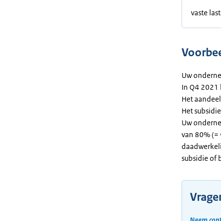
vaste las
Voorbee
Uw onderne
In Q4 2021 
Het aandeel
Het subsidi
Uw onderne
van 80% (= €
daadwerkeli
subsidie of 
Vragen
Neem cont