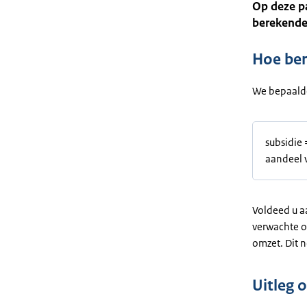
Op deze pa
berekende
Hoe ber
We bepaalde
subsidie 
aandeel 
Voldeed u a
verwachte o
omzet. Dit 
Uitleg 