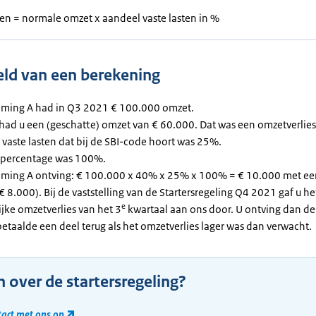
ten = normale omzet x aandeel vaste lasten in %
ld van een berekening
ming A had in Q3 2021 € 100.000 omzet.
had u een (geschatte) omzet van € 60.000. Dat was een omzetverlie
 vaste lasten dat bij de SBI-code hoort was 25%.
epercentage was 100%.
ming A ontving: € 100.000 x 40% x 25% x 100% = € 10.000 met ee
 8.000). Bij de vaststelling van de Startersregeling Q4 2021 gaf u he
e
jke omzetverlies van het 3
kwartaal aan ons door. U ontving dan de 
betaalde een deel terug als het omzetverlies lager was dan verwacht.
 over de startersregeling?
act met ons op