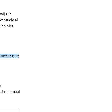
ij alle
ventuele al
len niet
 ontving uit
e
est minimaal