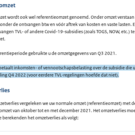
 omzet
et wordt ook wel referentieomzet genoemd. Onder omzet verstaan w
onder de ontvangen btw en vóór aftrek van kosten en vaste lasten. E
vangen TVL- of andere Covid-19-subsidies (zoals TOGS, NOW, etc.) tel
et.
erentieperiode gebruikte u de omzetgegevens van Q3 2021.
betaalt inkomsten- of vennootschapsbelasting over de subsidie die u
eling Q4 2022 (voor eerdere TVL-regelingen hoefde dat niet).
lies
zetverlies vergeleken we uw normale omzet (referentieomzet) met d
 omzet van oktober tot en met december 2021. Het omzetverlies mo
e berekenden het omzetverlies als volgt: