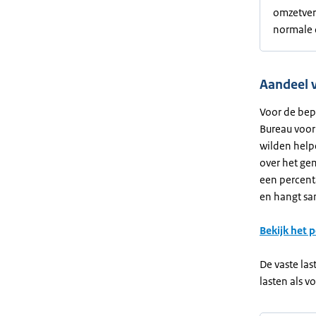
omzetver
normale 
Aandeel v
Voor de bep
Bureau voor
wilden help
over het ge
een percenta
en hangt sa
Bekijk het 
De vaste la
lasten als vo