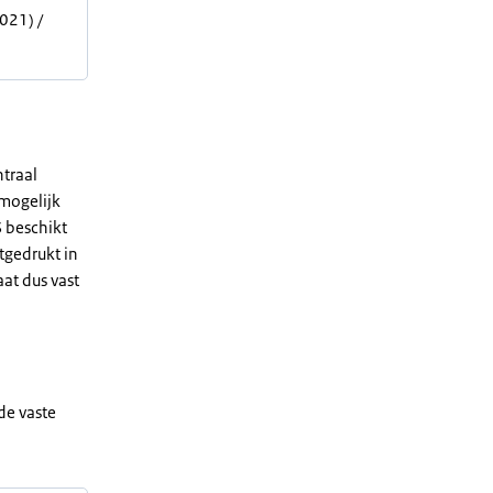
021) /
traal
 mogelijk
S beschikt
tgedrukt in
at dus vast
de vaste