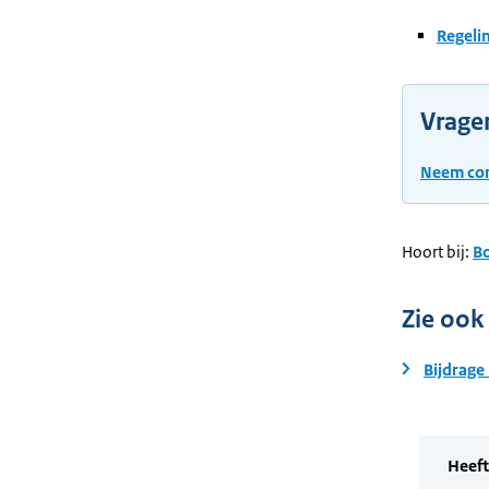
Regeli
Vrage
Neem con
Hoort bij:
B
Zie ook
Bijdrage