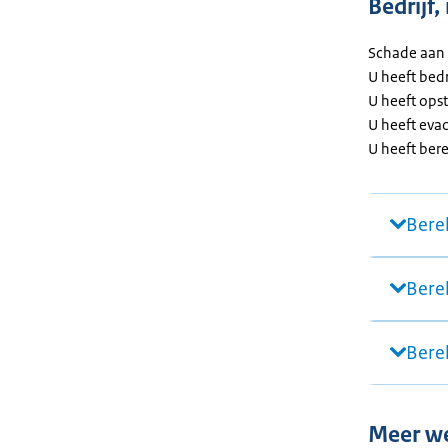
Bedrijf
Schade aan 
U heeft bed
U heeft ops
U heeft eva
U heeft ber
Bere
Bere
Bere
Meer w