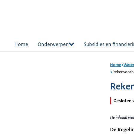
r de
tent
Home
Onderwerpen
Subsidies en financier
Home
Water
Rekenvoorb
Reke
Gesloten 
De inhoud van
De Regeli