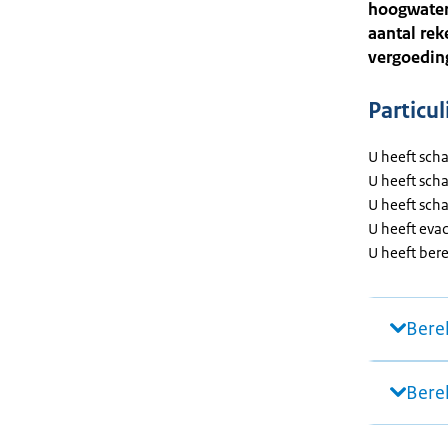
hoogwater 
aantal re
vergoedin
Particul
U heeft sch
U heeft sch
U heeft sch
U heeft eva
U heeft ber
Bere
Bere