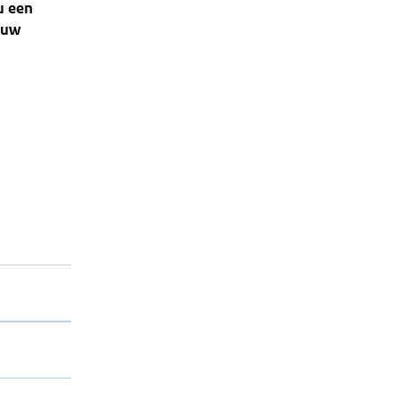
u een
 uw