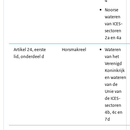
4
Noorse
wateren
van ICES-
sectoren
2a en 4a
Artikel 24, eerste
Horsmakreel
Wateren
lid, onderdeel d
van het
Verenigd
Koninkrijk
en wateren
van de
Unie van
de ICES-
sectoren
4b, 4c en
7d