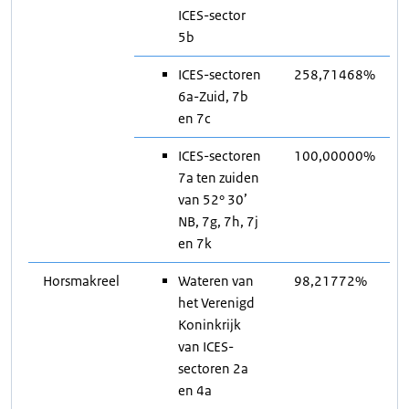
ICES-sector
5b
ICES-sectoren
258,71468%
6a-Zuid, 7b
en 7c
ICES-sectoren
100,00000%
7a ten zuiden
van 52° 30’
NB, 7g, 7h, 7j
en 7k
Horsmakreel
Wateren van
98,21772%
het Verenigd
Koninkrijk
van ICES-
sectoren 2a
en 4a