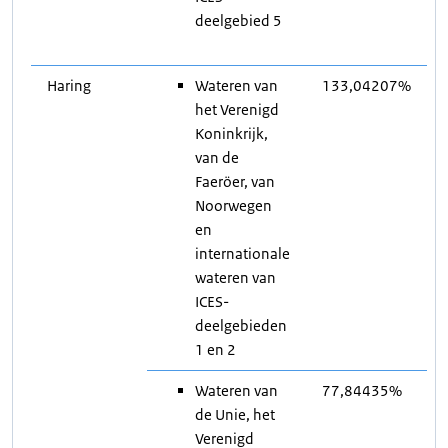
deelgebied 5
Haring
Wateren van
133,04207%
het Verenigd
Koninkrijk,
van de
Faeröer, van
Noorwegen
en
internationale
wateren van
ICES-
deelgebieden
1 en 2
Wateren van
77,84435%
de Unie, het
Verenigd