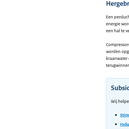
Hergebr
Een persluc
energie wor
een hal te 
Compressore
worden opge
kraanwater 
terugwinne
Subsid
Wij helpe
Stim
Indu