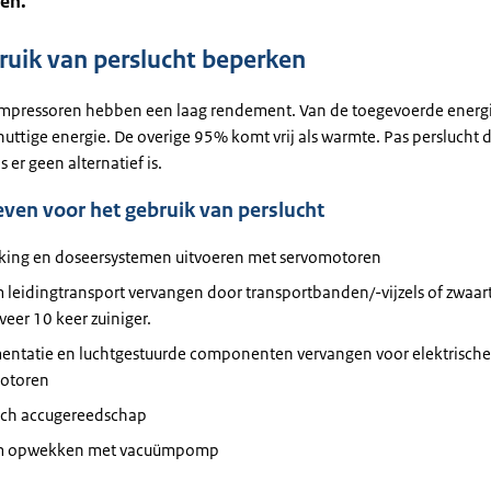
en.
ruik van perslucht beperken
mpressoren hebben een laag rendement. Van de toegevoerde energ
nuttige energie. De overige 95% komt vrij als warmte. Pas perslucht
s er geen alternatief is.
even voor het gebruik van perslucht
king en doseersystemen uitvoeren met servomotoren
leidingtransport vervangen door transportbanden/-vijzels of zwaart
veer 10 keer zuiniger.
mentatie en luchtgestuurde componenten vervangen voor elektrische
otoren
isch accugereedschap
m opwekken met vacuümpomp