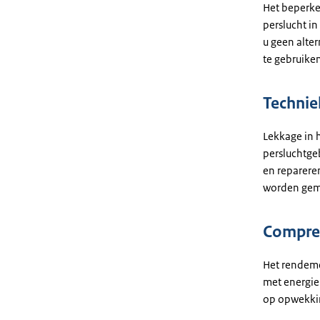
Het beperke
perslucht i
u geen alter
te gebruike
Technie
Lekkage in 
persluchtge
en reparere
worden geme
Compres
Het rendeme
met energie
op opwekkin