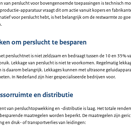
n van perslucht voor bovengenoemde toepassingen is technisch moge
n productie-apparatuur vraagt dit om actie vanuit kopers en fabrikan
natief voor perslucht hebt, is het belangrijk om de restwarmte zo go
n.
ken om perslucht te besparen
het persluchtnet is niet zeldzaam en bedraagt tussen de 10 en 35% v
bruik. Lekkage van perslucht is niet te voorkomen. Regelmatig lekk
n is daarom belangrijk. Lekkages kunnen met ultrasone geluidappar
ten. In Nederland zijn hier gespecialiseerde bedrijven voor.
sorruimte en distributie
nt van persluchtopwekking en -distributie is laag. Het totale rende
besparende maatregelen worden beperkt. De maatregelen zijn geric
g en druk- of transportverlies van leidingen: