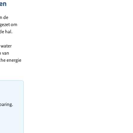
ren
an de
ngezet om
de hal.
 water
n van
che energie
paring.