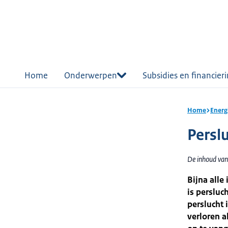
r de
tent
Home
Onderwerpen
Subsidies en financier
Home
Energ
Perslu
De inhoud van
Bijna alle
is persluc
perslucht 
verloren 