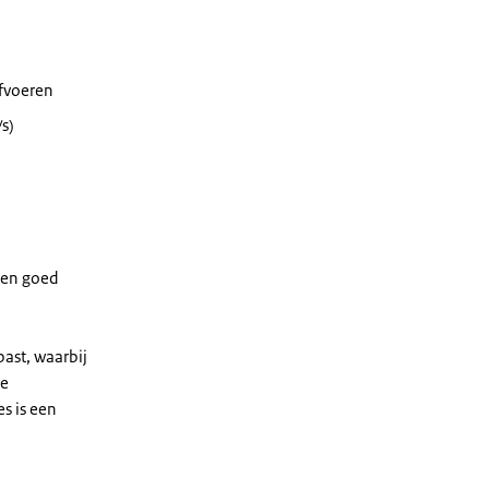
afvoeren
s)
 Een goed
ast, waarbij
de
s is een