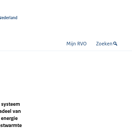
Nederland
Mijn RVO
Zoeken
l systeem
nadeel van
 energie
restwarmte