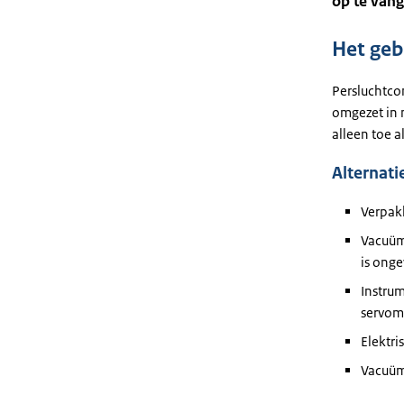
op te vang
Het geb
Persluchtco
omgezet in 
alleen toe al
Alternati
Verpak
Vacuüm 
is onge
Instru
servom
Elektr
Vacuü