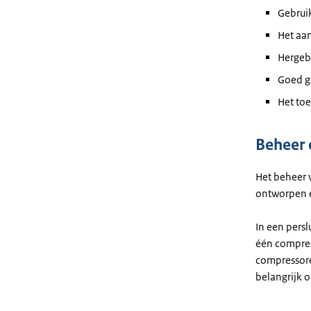
Gebrui
Het aa
Hergebr
Goed g
Het toe
Beheer
Het beheer v
ontworpen e
In een pers
één compres
compressore
belangrijk 