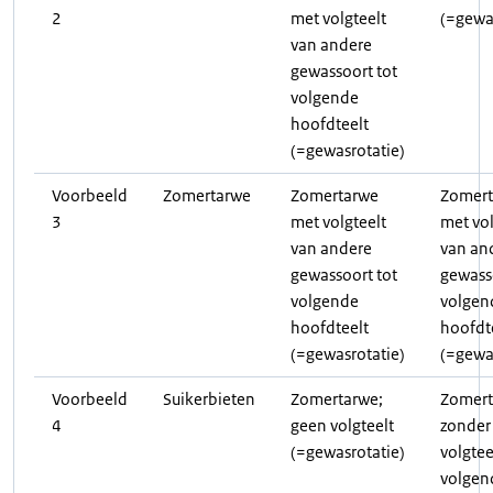
2
met volgteelt
(=gewa
van andere
gewassoort tot
volgende
hoofdteelt
(=gewasrotatie)
Voorbeeld
Zomertarwe
Zomertarwe
Zomert
3
met volgteelt
met vol
van andere
van an
gewassoort tot
gewass
volgende
volgen
hoofdteelt
hoofdt
(=gewasrotatie)
(=gewa
Voorbeeld
Suikerbieten
Zomertarwe;
Zomert
4
geen volgteelt
zonder
(=gewasrotatie)
volgtee
volgen