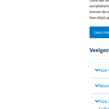
Cuba laat d
socialistisc
binnen de o
hier altijd 
Lees me
Veelges
Hoe 
Waar
Hoe 
Cuba