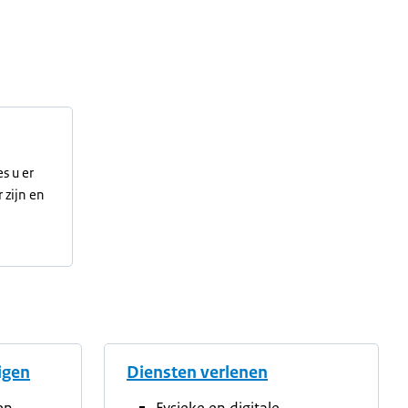
s u er
 zijn en
tigen
Diensten verlenen