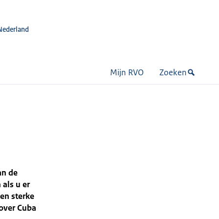
Nederland
Mijn RVO
Zoeken
an de
 als u er
en sterke
 over Cuba