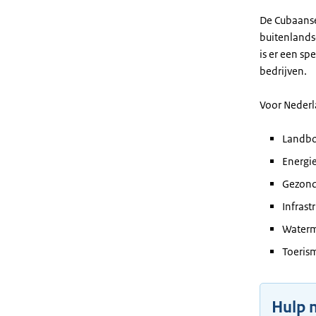
De Cubaanse 
buitenlands
is er een s
bedrijven.
Voor Nederl
Landbo
Energi
Gezond
Infrast
Water
Toeris
Hulp 