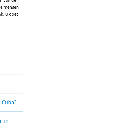
en van de
iste mensen
k. U doet
n Cuba?
m in