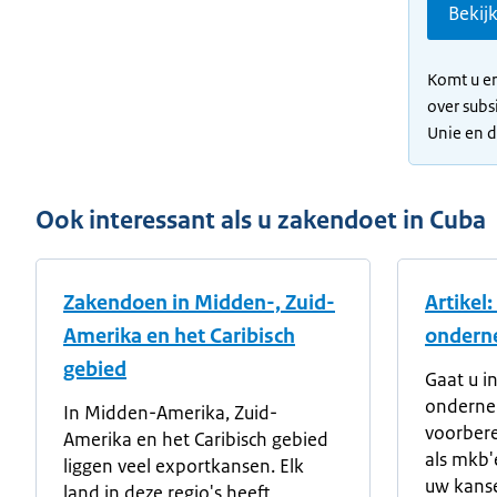
Bekij
Komt u er
over subs
Unie en 
Ook interessant als u zakendoet in Cuba
Zakendoen in Midden-, Zuid-
Artikel
Amerika en het Caribisch
onder
gebied
Gaat u i
onderne
In Midden-Amerika, Zuid-
voorbere
Amerika en het Caribisch gebied
als mkb'e
liggen veel exportkansen. Elk
uw kanse
land in deze regio's heeft