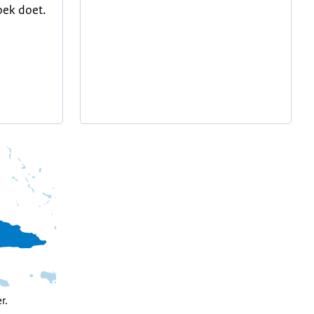
oek doet.
r.