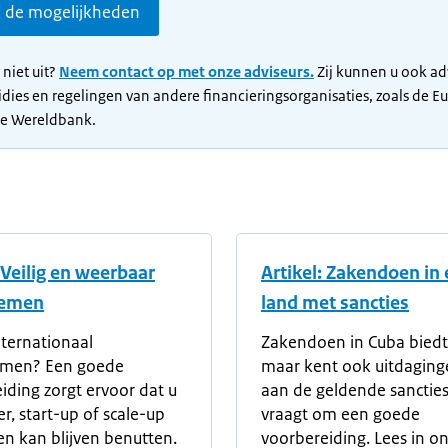
k de mogelijkheden
 niet uit?
Neem contact op met onze adviseurs.
Zij kunnen u ook ad
idies en regelingen van andere financieringsorganisaties, zoals de E
de Wereldbank.
: Veilig en weerbaar
Artikel: Zakendoen in
nemen
land met sancties
nternationaal
Zakendoen in Cuba biedt
men? Een goede
maar kent ook uitdaging
iding zorgt ervoor dat u
aan de geldende sancties
r, start-up of scale-up
vraagt om een goede
n kan blijven benutten.
voorbereiding. Lees in o