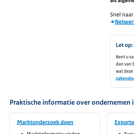
als algem
Snel naar
Netwer
Let op:
Bent u va
dan van 
wat deze
zakendoe
Praktische informatie over ondernemen 
Marktonderzoek doen
Export