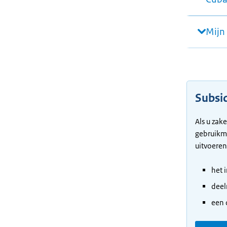
Mijn 
Subsi
Als u zak
gebruikma
uitvoeren
het 
deel
een 