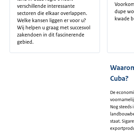
Voorkom
verschillende interessante
dupe wor
sectoren die elkaar overlappen.
kwade b
Welke kansen liggen er voor u?
Wij helpen u graag met succesvol
zakendoen in dit fascinerende
gebied.
Waarom
Cuba?
De economie
voornamelij
Nog steeds 
landbouwbe
staat. Sigar
exportprodu