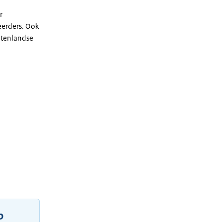
r
eerders. Ook
uitenlandse
p