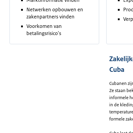
Marktinformatie vinden
Expo
Netwerken opbouwen en
Prod
zakenpartners vinden
Verp
Voorkomen van
betalingsrisico's
Zakelij
Cuba
Cubanen zij
Ze staan b
informele ho
in de kledin
temperatur
formele zak