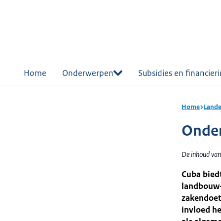
r de
tent
Home
Onderwerpen
Subsidies en financier
Home
Lande
Onder
De inhoud van
Cuba bied
landbouw- 
zakendoet.
invloed he