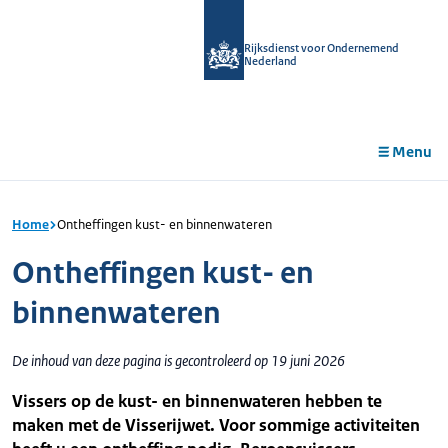
r de
tent
Rijksdienst voor Ondernemend
Nederland
Menu
Home
Ontheffingen kust- en binnenwateren
Ontheffingen kust- en
binnenwateren
De inhoud van deze pagina is gecontroleerd op 19 juni 2026
Vissers op de kust- en binnenwateren hebben te
maken met de Visserijwet. Voor sommige activiteiten