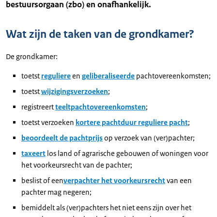
bestuursorgaan (zbo) en onafhankelijk.
Wat zijn de taken van de grondkamer?
De grondkamer:
toetst
reguliere
en
geliberaliseerde
pachtovereenkomsten;
toetst
wijzigingsverzoeken
;
registreert
teeltpachtovereenkomsten
;
toetst verzoeken
kortere pachtduur reguliere pacht
;
beoordeelt de pachtprijs
op verzoek van (ver)pachter;
taxeert
los land of agrarische gebouwen of woningen voor
het voorkeursrecht van de pachter;
beslist of een
verpachter het voorkeursrecht
van een
pachter mag negeren;
bemiddelt als (ver)pachters het niet eens zijn over het