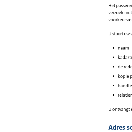
Het passere
verzoek met
voorkeursre
U stuurt uw
naam- 
kadast
de red
kopie 
handte
relati
U ontvangt 
Adres s