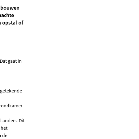
gebouwen
pachte
 opstal of
Dat gaat in
ngetekende
 grondkamer
 anders. Dit
 het
n de