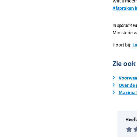
Wilt u meer
Afspraken 
In opdracht va
Ministerie 
Hoort bij:
L
Zie ook
Voorwaar
Over de
Maximale