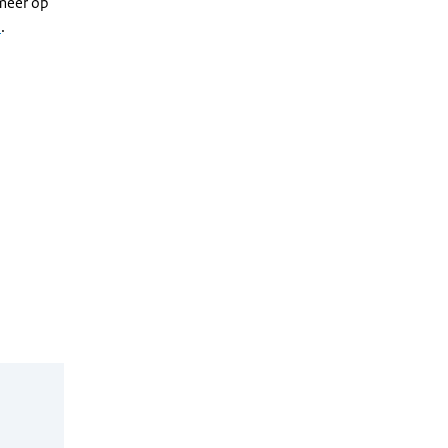
meer op
n
.