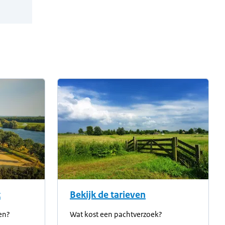
t
Bekijk de tarieven
en?
Wat kost een pachtverzoek?