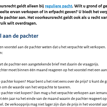
ursrecht geldt alleen bij
reguliere pacht
. Wilt u grond of 
eelte ervan verkopen of in erfpacht geven? U biedt het ver
de pachter aan. Het voorkeursrecht geldt ook als u recht van
uik wilt overdragen.
l aan de pachter
en voorstel aan de pachter weten dat u het verpachte wilt verkopen. 
n:
urt de pachter een aangetekende brief met daarin de vraagprijs.
chter moet binnen één maand reageren op het voorstel met een aa
e pachter kopen? Maar bent u het niet eens over de prijs? U kunt de
n om de waarde van het verpachte te taxeren.
e pachter niet kopen? Dan mag u het verpachte verkopen aan iemand
ot één jaar na het einde van de maand waarin de pachter reageert op
el. De verkoopprijs mag niet lager zijn dan de prijs in het voorstel aa