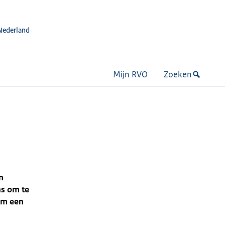
Nederland
Mijn RVO
Zoeken
n
ns om te
 om een