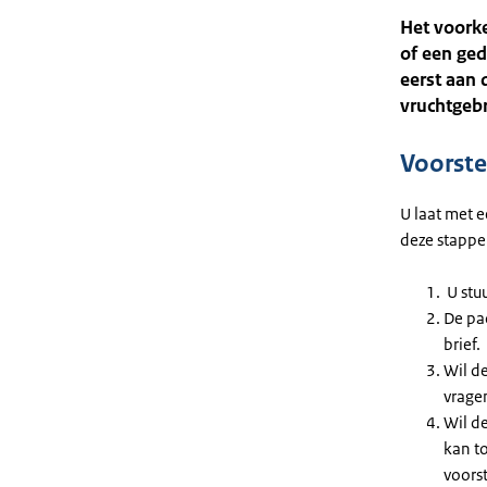
Het voorke
of een ged
eerst aan 
vruchtgebr
Voorste
U laat met e
deze stappe
U stu
De pa
brief.
Wil d
vrage
Wil d
kan t
voorst