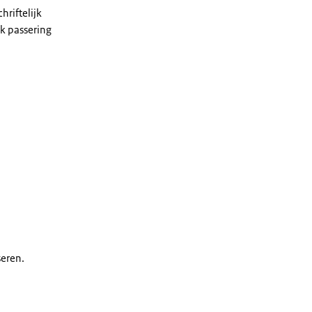
riftelijk
k passering
seren.