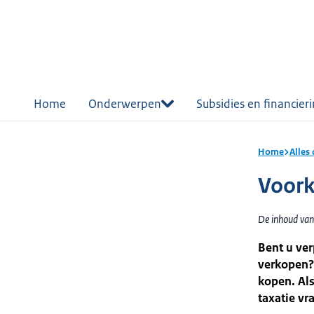
r de
tent
Home
Onderwerpen
Subsidies en financier
Home
Alles
Voork
De inhoud van
Bent u ver
verkopen? 
kopen. Als
taxatie vr