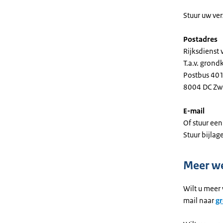
Stuur uw ve
Postadres
Rijksdiens
T.a.v. gron
Postbus 40
8004 DC Zw
E-mail
Of stuur ee
Stuur bijlag
Meer w
Wilt u meer
mail naar
g