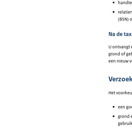
handte
relati
(BSN) 
Na de tax
U ontvangt 
grond of ge
een nieuw v
Verzoek
Het voorkeur
een go
grond 
gebrui