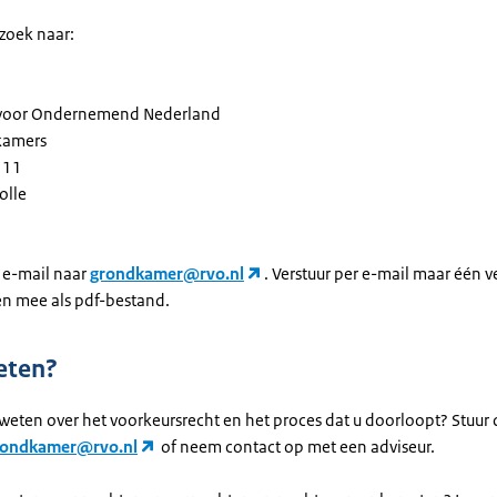
rzoek naar:
t voor Ondernemend Nederland
dkamers
111
olle
n e-mail naar
grondkamer@rvo.nl
. Verstuur per e-mail maar één v
en mee als pdf-bestand.
eten?
 weten over het voorkeursrecht en het proces dat u doorloopt? Stuur
rondkamer@rvo.nl
of neem contact op met een adviseur.