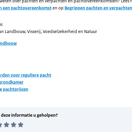
 weten over pachten en verpachten en pachtovereenkomsten? Lees 
in een pachtovereenkomst
en op
Begrippen pachten en verpachte
n:
van Landbouw, Visserij, Voedselzekerheid en Natuur
andbouw
den voor reguliere pacht
 grondkamer
 pachtprijzen