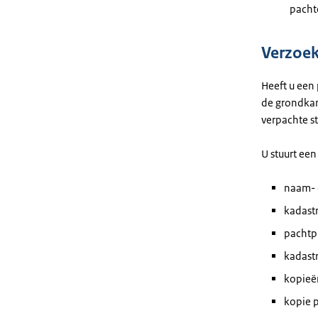
pacht
Verzoek
Heeft u een 
de grondkam
verpachte st
U stuurt ee
naam- 
kadast
pachtpr
kadastr
kopieën
kopie 