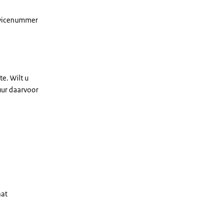
rvicenummer
e. Wilt u
uur daarvoor
aat