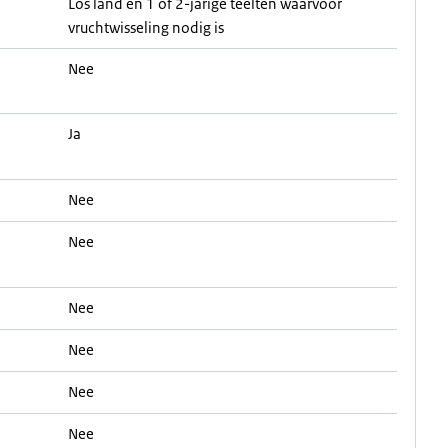
Los land en 1 of 2-jarige teelten waarvoor
vruchtwisseling nodig is
Nee
Ja
Nee
Nee
Nee
Nee
Nee
Nee