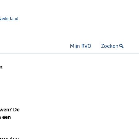
Nederland
Mijn RVO
Zoeken
st
uwen? De
n een