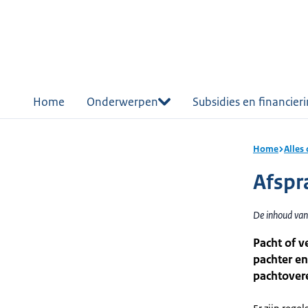
r de
tent
Home
Onderwerpen
Subsidies en financier
Home
Alles
Afspr
De inhoud van
Pacht of 
pachter en
pachtover