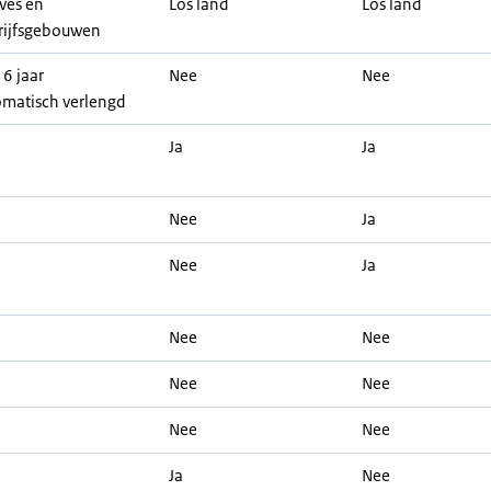
ves en
Los land
Los land
rijfsgebouwen
 6 jaar
Nee
Nee
omatisch verlengd
Ja
Ja
Nee
Ja
Nee
Ja
Nee
Nee
Nee
Nee
Nee
Nee
Ja
Nee