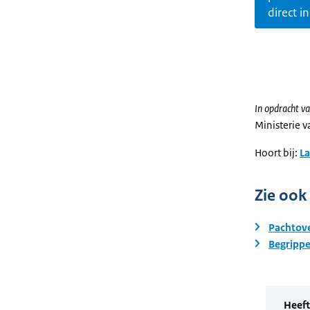
direct i
In opdracht va
Ministerie 
Hoort bij:
L
Zie ook
Pachtove
Begrippe