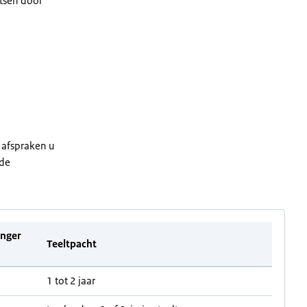
etsen door
 afspraken u
 de
anger
Teeltpacht
1 tot 2 jaar