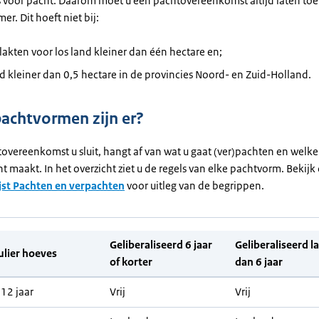
els voor pacht. Daarom moet u een pachtovereenkomst altijd laten to
r. Dit hoeft niet bij:
akten voor los land kleiner dan één hectare en;
d kleiner dan 0,5 hectare in de provincies Noord- en Zuid-Holland.
achtvormen zijn er?
overeenkomst u sluit, hangt af van wat u gaat (ver)pachten en welke
t maakt. In het overzicht ziet u de regels van elke pachtvorm. Bekijk
jst Pachten en verpachten
voor uitleg van de begrippen.
Geliberaliseerd 6 jaar
Geliberaliseerd l
ulier hoeves
of korter
dan 6 jaar
 12 jaar
Vrij
Vrij