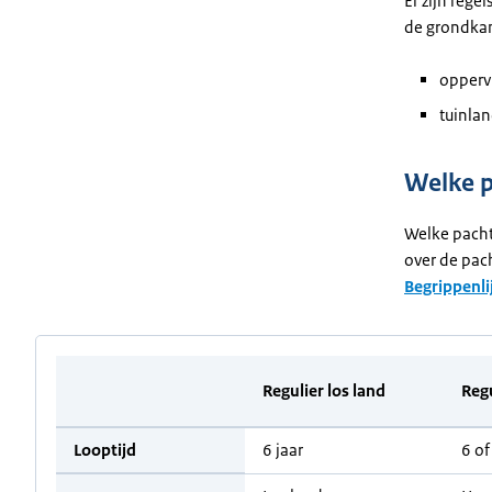
Er zijn reg
de grondkame
oppervl
tuinlan
Welke p
Welke pacht
over de pach
Begrippenli
Regulier los land
Reg
Looptijd
6 jaar
6 of