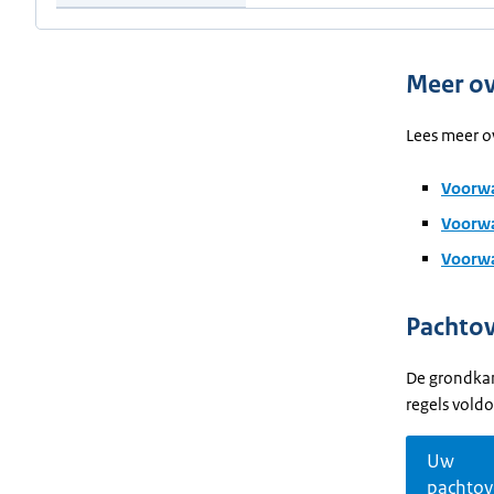
Meer o
Lees meer ov
Voorwa
Voorwa
Voorwa
Pachtov
De grondkam
regels vold
Uw
pachto