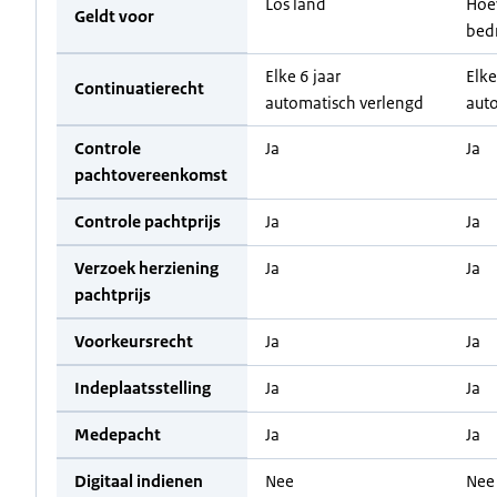
Los land
Hoe
Geldt voor
bed
Elke 6 jaar
Elke
Continuatierecht
automatisch verlengd
aut
Controle
Ja
Ja
pachtovereenkomst
Controle pachtprijs
Ja
Ja
Verzoek herziening
Ja
Ja
pachtprijs
Voorkeursrecht
Ja
Ja
Indeplaatsstelling
Ja
Ja
Medepacht
Ja
Ja
Digitaal indienen
Nee
Nee