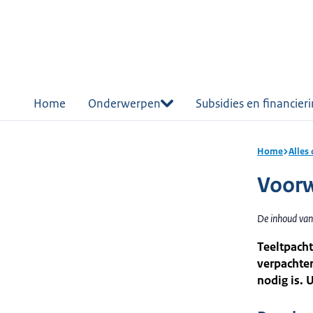
r de
tent
Home
Onderwerpen
Subsidies en financier
Home
Alles
Voorw
De inhoud van
Teeltpacht
verpachter
nodig is. 