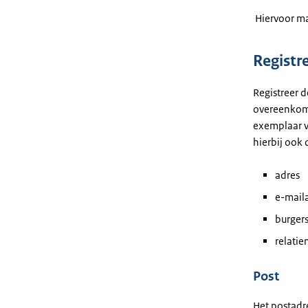
Hiervoor ma
Registr
Registreer 
overeenkoms
exemplaar v
hierbij ook
adres
e-mail
burger
relati
Post
Het postadr