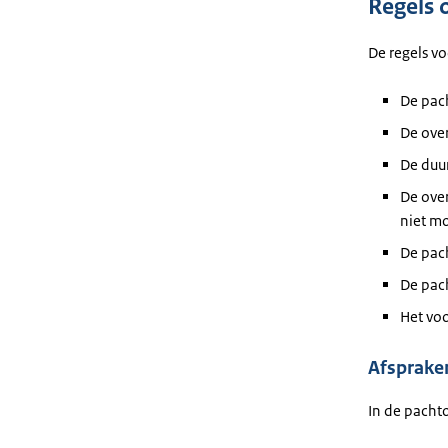
Regels 
De regels v
De pach
De over
De duur
De ove
niet mo
De pach
De pach
Het voo
Afsprake
In de pacht