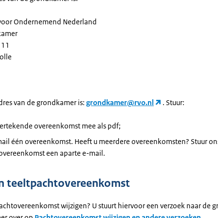
t voor Ondernemend Nederland
dkamer
111
olle
dres van de grondkamer is:
grondkamer@rvo.nl
. Stuur:
ertekende overeenkomst mee als pdf;
mail één overeenkomst. Heeft u meerdere overeenkomsten? Stuur on
 overeenkomst een aparte e-mail.
n teeltpachtovereenkomst
pachtovereenkomst wijzigen? U stuurt hiervoor een verzoek naar de 
eer over op
Pachtovereenkomst wijzigen en andere verzoeken.