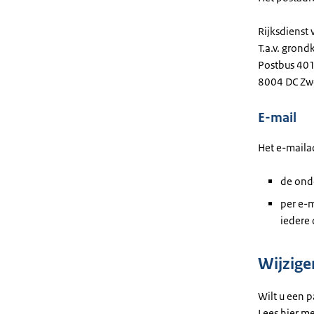
Rijksdiens
T.a.v. gron
Postbus 40
8004 DC Zw
E-mail
Het e-maila
de ond
per e-
iedere
Wijzige
Wilt u een 
Lees hier m