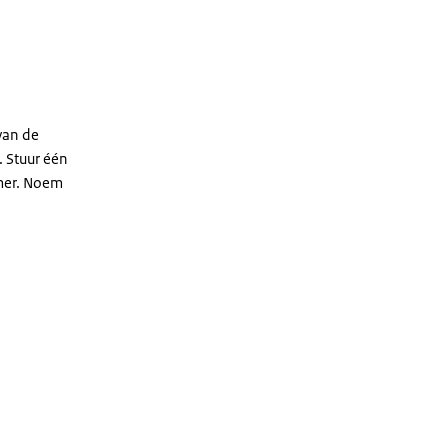
van de
 Stuur één
mer. Noem