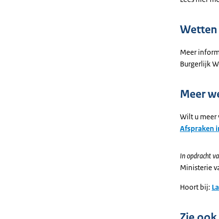
Wetten 
Meer informa
Burgerlijk 
Meer w
Wilt u meer
Afspraken 
In opdracht va
Ministerie 
Hoort bij:
L
Zie ook