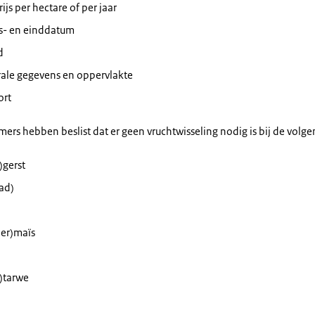
ijs per hectare of per jaar
s- en einddatum
d
rale gegevens en oppervlakte
ort
rs hebben beslist dat er geen vruchtwisseling nodig is bij de volge
)gerst
ad)
oer)maïs
)tarwe