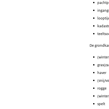
pachtpr
ingang
looptij
kadast
teeltso
De grondkame
(winter
gras(za
haver
(snij/v
rogge
(winter
spelt