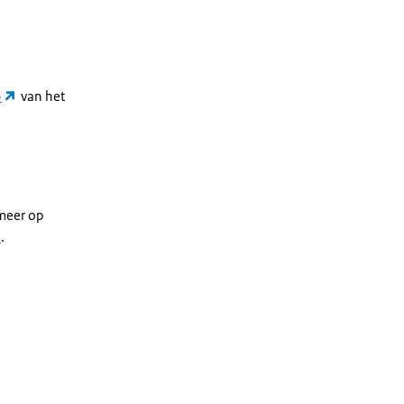
5
van het
meer op
n
.