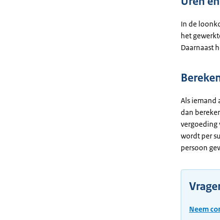
Uren en
In de loonk
het gewerkt
Daarnaast ho
Bereken
Als iemand a
dan berekent
vergoeding v
wordt per su
persoon gewe
Vragen
Neem con