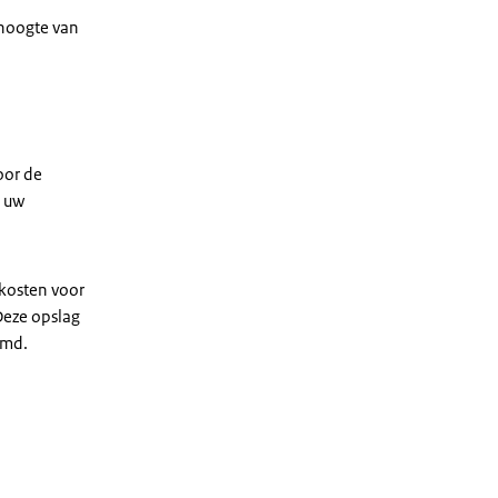
 hoogte van
oor de
n uw
kosten voor
Deze opslag
emd.