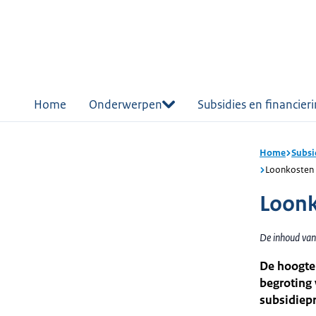
r de
tent
Home
Onderwerpen
Subsidies en financier
Home
Subsi
Loonkosten 
Loonk
De inhoud van
De hoogte
begroting 
subsidiepr