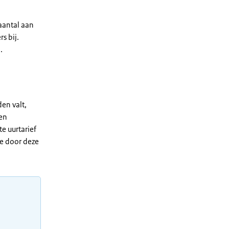
aantal aan
s bij.
.
en valt,
een
e uurtarief
de door deze