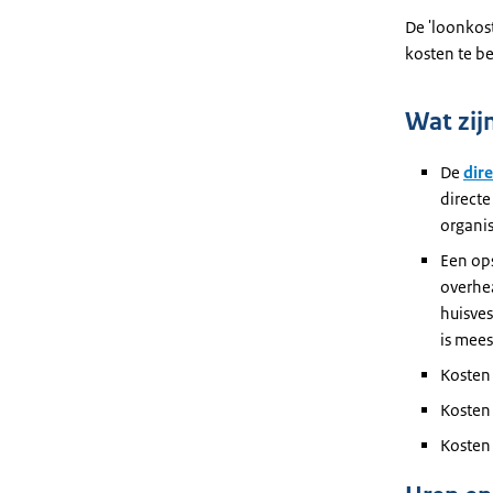
De 'loonkos
kosten te b
Wat zij
De
dir
directe
organis
Een ops
overhe
huisves
is mees
Kosten
Kosten
Kosten