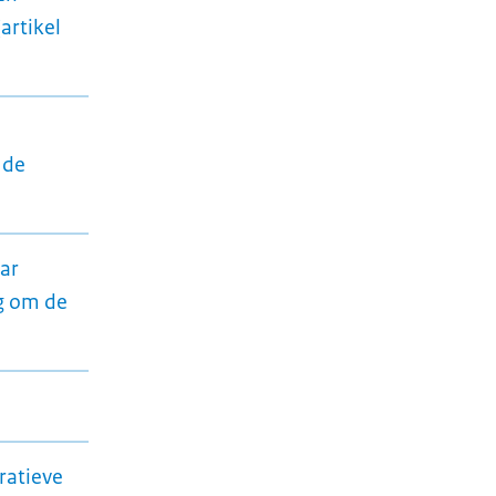
artikel
 de
ar
ng om de
ratieve