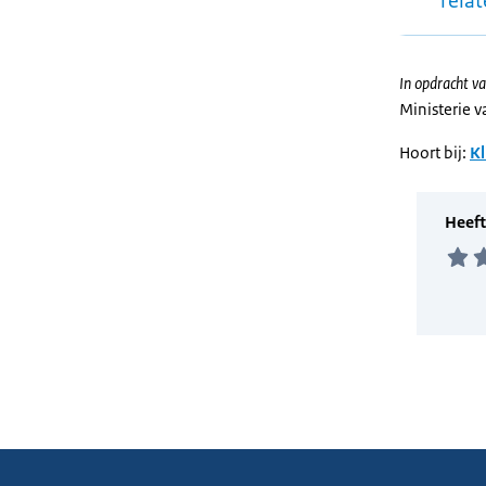
rela
In opdracht va
Ministerie 
Hoort bij:
Kl