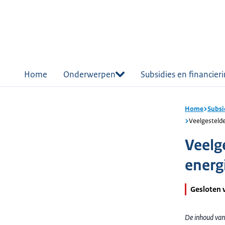
r de
tent
Home
Onderwerpen
Subsidies en financier
Home
Subsi
Veelgestelde
Veelg
energ
Gesloten 
De inhoud van