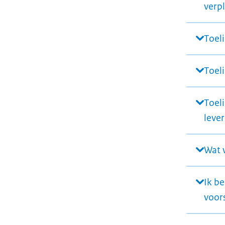
verpl
Toeli
Toeli
Toeli
lever
Wat 
Ik b
voors