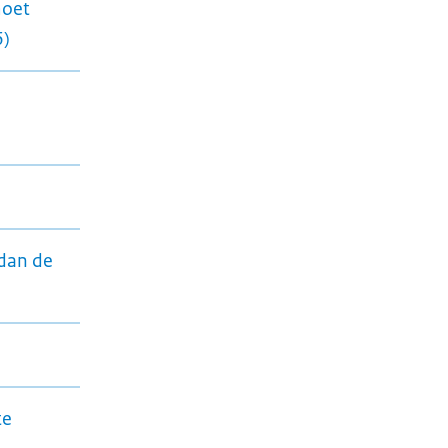
moet
6)
 dan de
te