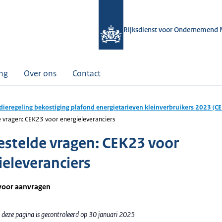
Rijksdienst voor Ondernemend 
ing
Over ons
Contact
dieregeling bekostiging plafond energietarieven kleinverbruikers 2023 (C
 vragen: CEK23 voor energieleveranciers
estelde vragen: CEK23 voor
ieleveranciers
voor aanvragen
 deze pagina is gecontroleerd op 30 januari 2025