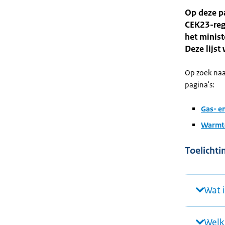
Op deze pa
CEK23-rege
het minist
Deze lijst
Op zoek naa
pagina's:
Gas- en
Warmte
Toelichti
Wat 
Welk