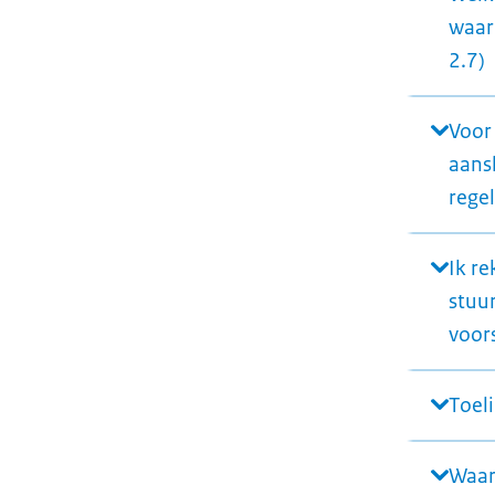
waar
2.7)
Voor
aansl
regel
Ik r
stuu
voors
Toeli
Waar