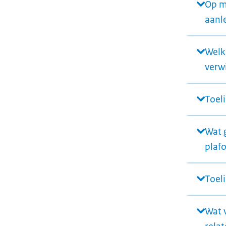
Op m
aanle
Welk
verwi
Toeli
Wat g
plafo
Toeli
Wat v