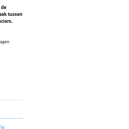
 de
aak tussen
ciers.
ragen
En