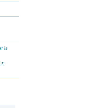
r is
ote