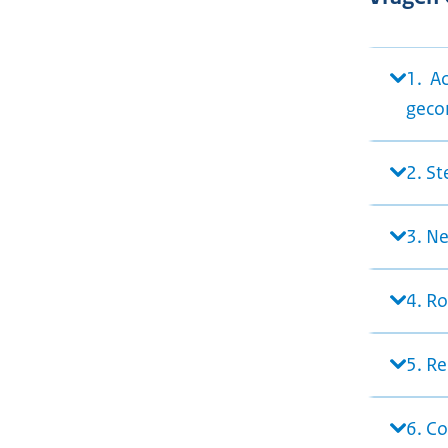
1. A
geco
2. S
3. N
4. R
5. R
6. Co