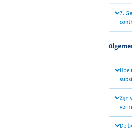
7. G
cont
Algeme
Hoe 
subs
Zijn
verm
De be