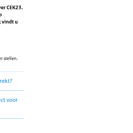
ver CEK23.
p
 vindt u
r stellen.
trekt?
ct voor