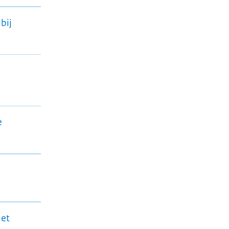
bij
e
met