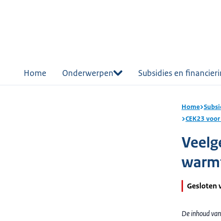
r de
tent
Home
Onderwerpen
Subsidies en financier
Home
Subsi
CEK23 voor
Veelg
warmt
Gesloten 
De inhoud van