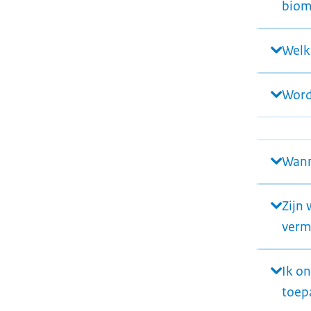
biom
Welk 
Word
Wann
Zijn
verm
Ik on
toep