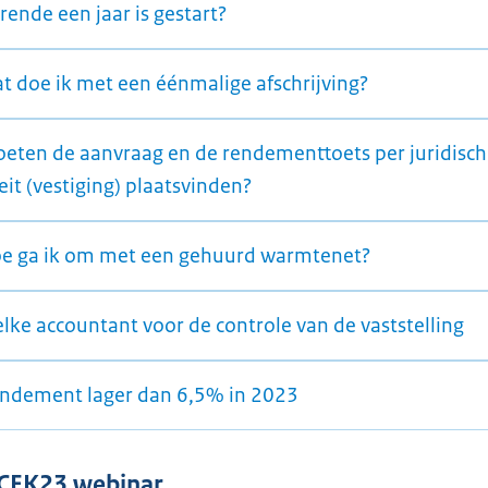
ende een jaar is gestart?
at doe ik met een éénmalige afschrijving?
oeten de aanvraag en de rendementtoets per juridisc
eit (vestiging) plaatsvinden?
oe ga ik om met een gehuurd warmtenet?
lke accountant voor de controle van de vaststelling
endement lager dan 6,5% in 2023
 CEK23 webinar