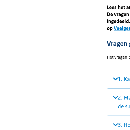
Lees het 
De vragen 
ingedeeld.
op
Veelges
Vragen 
Het vragenlo
1. Ka
2. M
de su
3. H