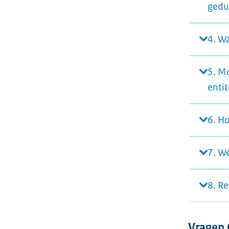
gedur
4. W
5. M
entit
6. H
7. We
8. R
Vragen