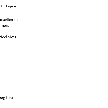
 7
. Hogere
stellen als
komen.
ieel niveau
aag kunt