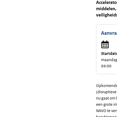
Accelerato
middelen,
veiligheid
Aanvra
Startdat
maandag 
09:00
Opkomende e
(disruptieve
nu gaat om 
een grote i
NAVO te ver
bondgenoots