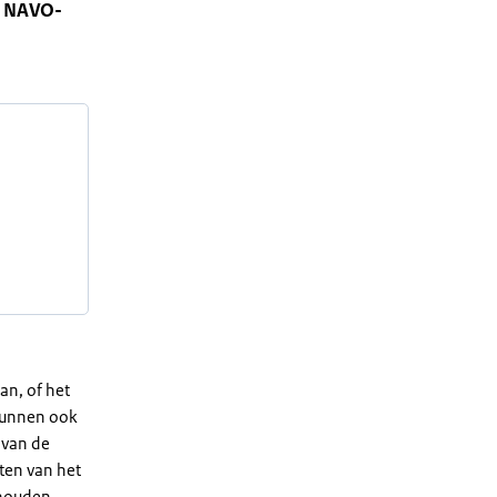
ot NAVO-
an, of het
 kunnen ook
 van de
ten van het
houden.