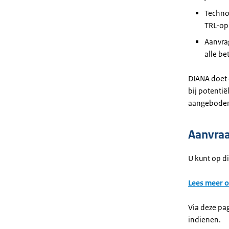
Technol
TRL-op
Aanvra
alle be
DIANA doet e
bij potenti
aangebode
Aanvraa
U kunt op d
Lees meer o
Via deze pa
indienen.