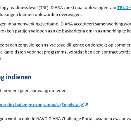
ogy readiness level (TRL): DIANA zoekt naar oplossingen van
TRL 4 -
lossingen kunnen ook worden overwogen.
gen in samenwerkingsverband: DIANA accepteert samenwerkingsvoor
trokken partijen voldoen aan de basiscriteria om in aanmerking te 
erst een zorgvuldige analyse (
due diligence
onderzoek) op commerc
ële kandidaten voor het programma, voordat hen een contract wordt
n.
g indienen
it moment geen aanvraag indienen.
ver de challenge programma's (Engelstalig)
.
gina vindt u ook de NAVO DIANA Challenge Portal, waarin u uw aanvr