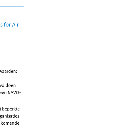
 for Air
rwaarden:
e voldoen
n een NAVO-
t beperkte
rganisaties
de komende