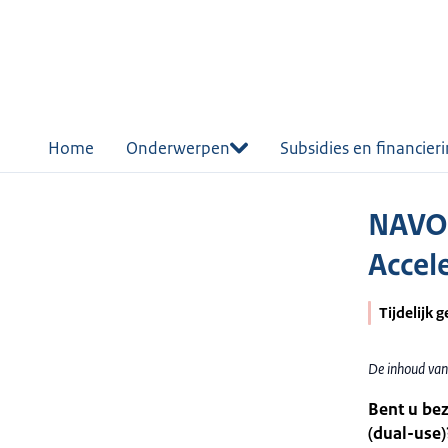
r de
tent
Home
Onderwerpen
Subsidies en financier
NAVO-
Accel
Tijdelijk 
De inhoud van 
Bent u bez
(dual-use