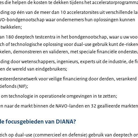
es die helpen de kosten te dekken tijdens het acceleratorprogramm
ding op één van de meer dan 10 acceleratorsites uit verschillende l
VO-bondgenootschap waar ondernemers hun oplossingen kunnen
twikkelen;
an 180 deeptech testcentra in het bondgenootschap, waar u uw voo
h of technologische oplossing voor dual-use gebruik kunt de-risker
elen, demonstreren en valideren, met speciale financiële onderste
ding door wetenschappers, ingenieurs, experts uit de industrie, de f
en de wereld van eindgebruikers;
esteerdersnetwerk voor veilige financiering door derden, verankerd
iefonds (NIF);
 om technologie in operationele omgevingen in te zetten;
ten naar de markt binnen de NAVO-landen en 32 geallieerde markten
 de focusgebieden van DIANA?
 zich op dual-use (commercieel en defensie) gebruik van deeptech 