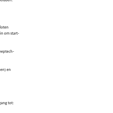
loten
in om start-
eeptech-
den) en
ang tot: