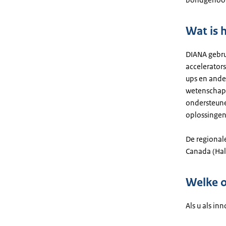
Wat is
DIANA gebru
accelerators
ups en ande
wetenschapp
ondersteune
oplossingen
De regional
Canada (Hali
Welke o
Als u als i