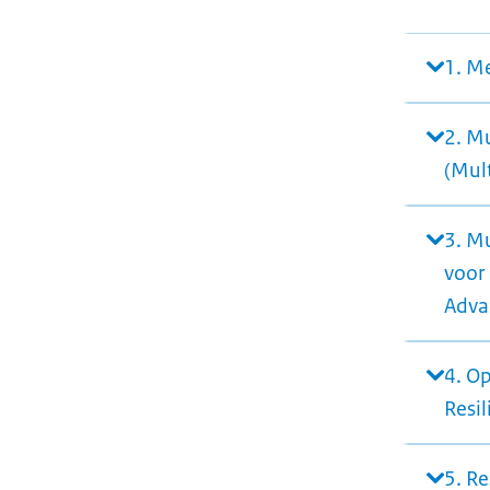
1. M
2. M
(Mul
3. M
voor
Advan
4. O
Resi
5. Re