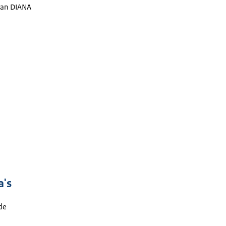
van DIANA
a's
de