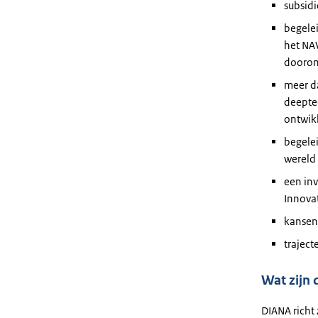
subsidi
begelei
het NA
dooron
meer d
deeptec
ontwikk
begelei
wereld 
een inv
Innovat
kansen
trajec
Wat zijn
DIANA richt