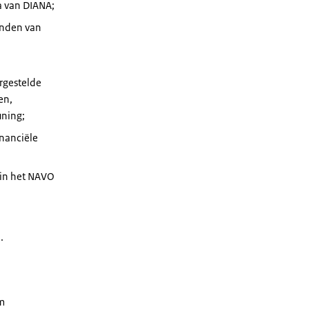
a van DIANA;
anden van
rgestelde
en,
uning;
inanciële
 in het NAVO
.
om