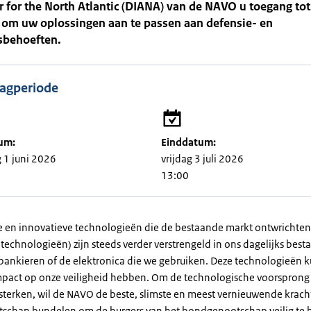
r for the North Atlantic (DIANA) van de NAVO u toegang t
 om uw oplossingen aan te passen aan defensie- en
sbehoeften.
agperiode
um:
Einddatum:
1 juni 2026
vrijdag 3 juli 2026
13:00
n innovatieve technologieën die de bestaande markt ontwrichten
 technologieën) zijn steeds verder verstrengeld in ons dagelijks besta
bankieren of de elektronica die we gebruiken. Deze technologieën
mpact op onze veiligheid hebben. Om de technologische voorsprong
sterken, wil de NAVO de beste, slimste en meest vernieuwende krach
chap bundelen om de burgers van het bondgenootschap veilig te 