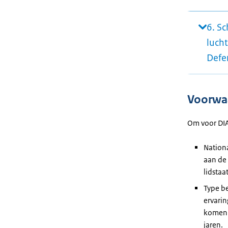
6. S
luch
Defe
Voorwa
Om voor DIA
Nationa
aan de
lidstaa
Type be
ervarin
komen 
jaren.