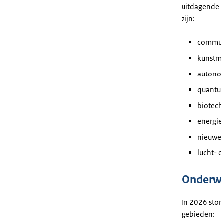
uitdagende 
zijn:
commun
kunstma
auton
quantu
biotec
energie
nieuwe
lucht- 
Onderw
In 2026 ston
gebieden: