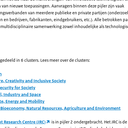
 van nieuwe toepassingen. Aanvragers binnen deze pijler zijn vaak
gsverbanden van meerdere publieke en private partijen (onderzoe
en en bedrijven, fabrikanten, eindgebruikers, etc.). Alle betrokken pa
 multidisciplinaire samenwerking zowel inhoudelijke als technologi
opgedeeld in 6 clusters. Lees meer over de clusters:
h
e, Creativity and Inclusive Society
Security for Society
al, Industry and Space
te, Energy and Mobility
 Bioeconomy, Natural Resources, Agriculture and Environment
nt Research Centre (JRC)
is in pijler 2 ondergebracht. Het JRC is de