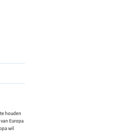
u te houden
m van Europa
opa wil