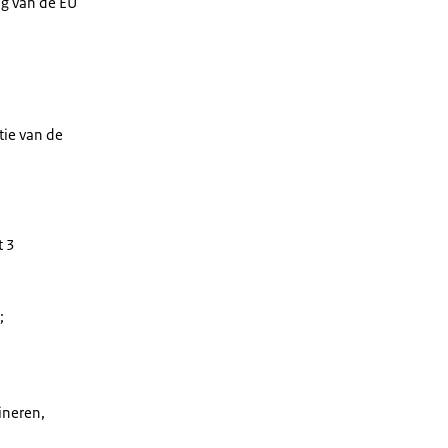
ng van de EU
tie van de
t 3
;
ineren,