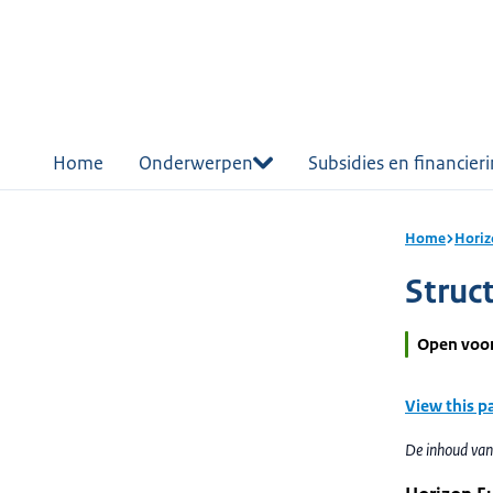
r de
tent
Home
Onderwerpen
Subsidies en financier
Home
Horiz
Struc
Open voo
View this p
De inhoud van 