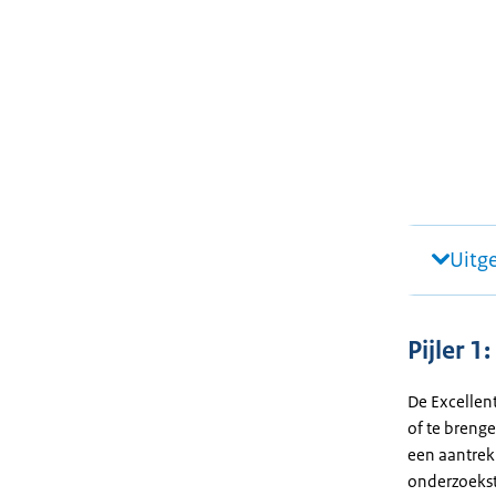
Uitg
Pijler 1
De Excellen
of te breng
een aantrek
onderzoekst