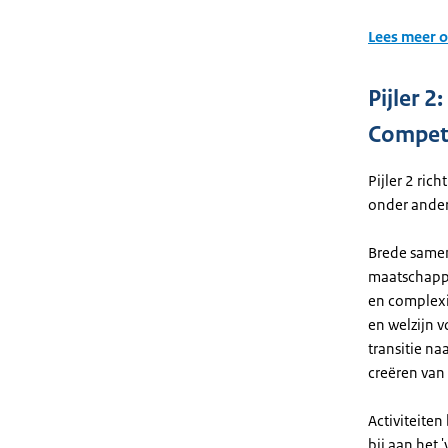
Lees meer o
Pijler 2
Competi
Pijler 2 ric
onder ande
Brede samen
maatschappe
en complexi
en welzijn 
transitie n
creëren van
Activiteiten
bij aan het 