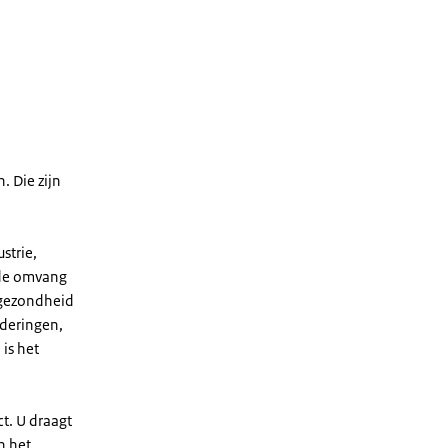
. Die zijn
strie,
 de omvang
 gezondheid
nderingen,
is het
.
ct. U draagt
n het