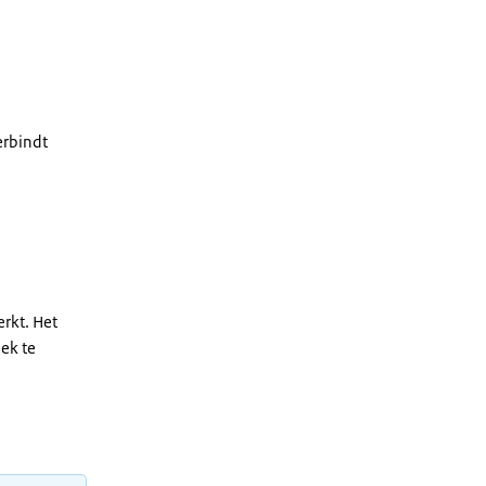
erbindt
erkt. Het
ek te