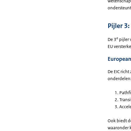
wetenschapp
ondersteunt
Pijler 3
e
De 3
pijler
EU versterken
European 
De EIC richt
onderdelen
Pathf
Trans
Accel
Ook biedt d
waaronder k