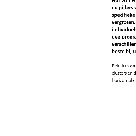
Horizon Eu
de pijlers
specifieke
vergroten.
individue
deelprogra
verschille
beste bij u
Bekijk in o
clusters en 
horizontale 