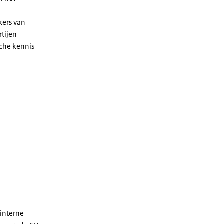
kers van
rtijen
sche kennis
 interne