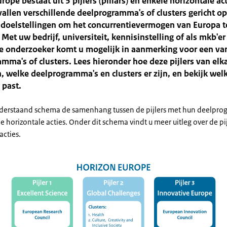
rope bestaat uit 3 pijlers (pillars) en enkele horizontale ac
 vallen verschillende deelprogramma's of clusters gericht op
 doelstellingen om het concurrentievermogen van Europa t
 Met uw bedrijf, universiteit, kennisinstelling of als mkb'er
le onderzoeker komt u mogelijk in aanmerking voor een va
mma's of clusters. Lees hieronder hoe deze pijlers van elk
n, welke deelprogramma's en clusters er zijn, en bekijk welk
 past.
nderstaand schema de samenhang tussen de pijlers met hun deelpro
de horizontale acties. Onder dit schema vindt u meer uitleg over de pi
acties.