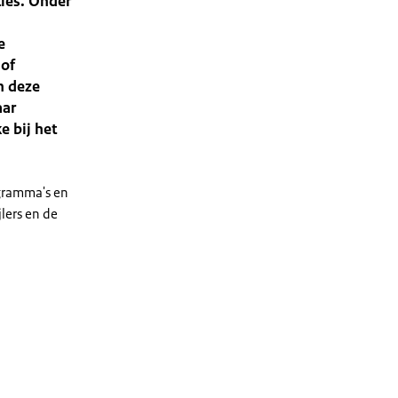
ties. Onder
e
 of
n deze
aar
e bij het
gramma's en
jlers en de