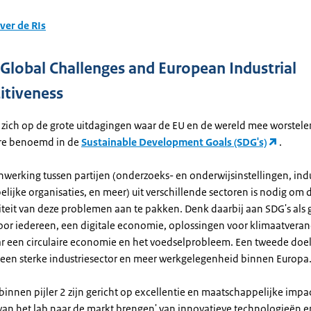
ver de RIs
: Global Challenges and European Industrial
tiveness
ht zich op de grote uitdagingen waar de EU en de wereld mee worstelen
re benoemd in de
Sustainable Development Goals (SDG's)
.
werking tussen partijen (onderzoeks- en onderwijsinstellingen, indu
lijke organisaties, en meer) uit verschillende sectoren is nodig om
teit van deze problemen aan te pakken. Denk daarbij aan SDG's als
voor iedereen, een digitale economie, oplossingen voor klimaatvera
aar een circulaire economie en het voedselprobleem. Een tweede doel 
 een sterke industriesector en meer werkgelegenheid binnen Europa
 binnen pijler 2 zijn gericht op excellentie en maatschappelijke impa
'van het lab naar de markt brengen' van innovatieve technologieën e