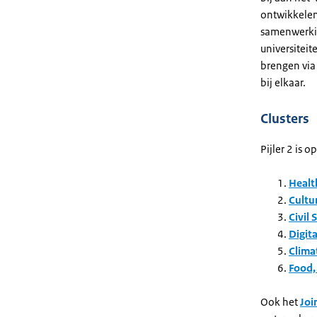
ontwikkelen
samenwerkin
universiteit
brengen via
bij elkaar.
Clusters
Pijler 2 is 
Healt
Cultur
Civil 
Digit
Clima
Food,
Ook het
Joi