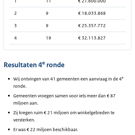
1
11
€ 21.600.000
2
9
€ 18.033.868
3
9
€ 25.357.772
4
19
€ 32.113.827
e
Resultaten 4
ronde
e
Wij ontvingen van 41 gemeenten een aanvraag in de 4
ronde.
Gemeenten vroegen samen voor iets meer dan € 87
miljoen aan.
Zij kregen ruim € 21 miljoen om winkelgebieden te
versterken.
Er was € 22 miljoen beschikbaar.