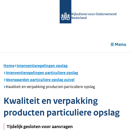
r de
tent
Rijksdienst voor Ondernemend
Nederland
Menu
Home
Interventieregelingen opslag
Interventieregelingen particuliere opslag
Voorwaarden particuliere opslag zuivel
Kwaliteit en verpakking producten particuliere opslag
Kwaliteit en verpakking
producten particuliere opslag
Tijdelijk gesloten voor aanvragen